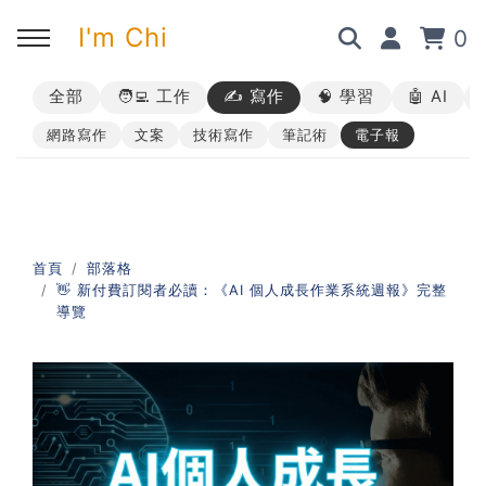
I'm Chi
0
全部
🧑‍💻 工作
✍️ 寫作
🧠 學習
🤖 AI
回主選單
回主選單
回主選單
回主選單
網路寫作
文案
技術寫作
筆記術
電子報
✍️ 部落格
🧑‍💻 我的服務
🎤 活動與課程
🎤 課程與企業培訓
➡︎ 訂閱制方案
➡︎ 1 對 1 寫作教練
➡︎ 線上課程
所有主題
首頁
部落格
👋 新付費訂閱者必讀：《AI 個人成長作業系統週報》完整
➡︎ 所有內容
➡︎ 業配合作
➡︎ 講座活動
AI 職場應用｜ChatGPT 職場
導覽
應用入門
AI 職場應用｜ChatGPT 進階
使用思維
AI 職場應用｜上班族的 AI 學