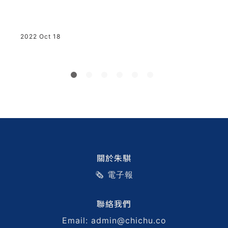
很
2022 Oct 18
2
t
關於朱騏
🗞️ 電子報
聯絡我們
Email: admin@chichu.co