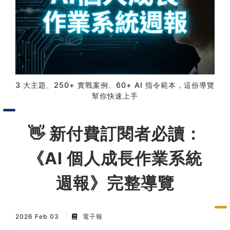
習術
AI 職場應用｜NotebookLM
職場工作復盤術
3 大主題、250+ 實戰案例、60+ AI 指令範本，這份導覽
職場思維與工作術｜時間管理
幫你快速上手
職場思維與工作術｜卡片盒筆
👋 新付費訂閱者必讀：
記法
《AI 個人成長作業系統
職場思維與工作術｜圖解問題
分析與解決 x AI 視覺化實戰
週報》完整導覽
軟體開發實務｜技術文件寫作
2026 Feb 03
電子報