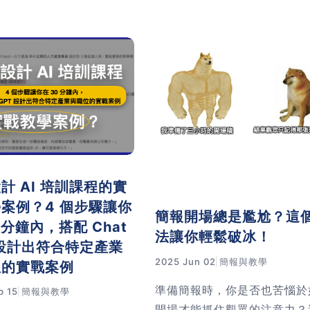
我把流程拆成三個清楚步
是 AI 的語氣，不是你的。我
你下次做簡報腦袋輕很多。
踩過這個坑，後來找到一套更
完整的分工 SOP。
流程：先讓 Claude 寫完整
稿，花 20 分鐘編輯成自己
再把稿子丟進 Gamma 生成
片。這樣做出來的簡報，你真
講。想知道具體怎麼操作？這
章有完整步驟。
計 AI 培訓課程的實
案例？4 個步驟讓你
簡報開場總是尷尬？這
0 分鐘內，搭配 Chat
法讓你輕鬆破冰！
 設計出符合特定產業
2025 Jun 02
簡報與教學
位的實戰案例
準備簡報時，你是否也苦惱於
p 15
簡報與教學
開場才能抓住觀眾的注意力？