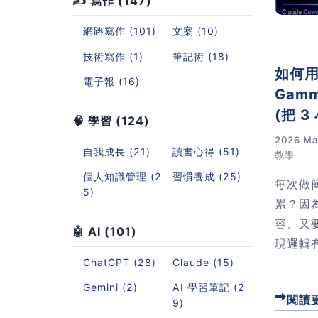
✍️ 寫作 (147)
網路寫作 (101)
文案 (10)
技術寫作 (1)
筆記術 (18)
如何用 
電子報 (16)
Gam
(把 3
🧠 學習 (124)
2026 Ma
自我成長 (21)
讀書心得 (51)
教學
個人知識管理 (2
習慣養成 (25)
每次做
5)
累？因
容、又
🤖 AI (101)
現邏輯
ChatGPT (28)
Claude (15)
文章我
當例子
Gemini (2)
AI 學習筆記 (2
閱讀
——AI
9)