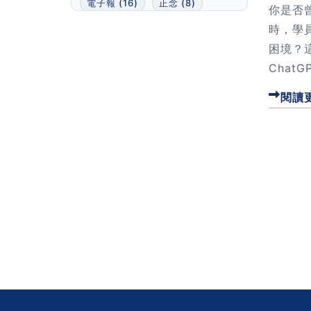
電子報 (16)
正念 (8)
你是否曾
卡片盒筆記法 (7)
時，學
MailerLite (6)
文案 (22)
困境？
Chat
人物 (0)
Podcast (0)
程，幫
簡報 (7)
出書 (3)
閱讀
作需求
筆記軟體 (0)
析到具體
Lean Writing (123)
鐘，就
數位產品 (22)
專案管理 (4)
用。
導覽 (3)
定位 (46)
模版 (0)
新手 (27)
技巧 (123)
策略 (49)
反思 (40)
職場上班族 (0)
筆記 (39)
MidJourney (5)
電子書 (0)
1對1諮詢 (0)
讀書會 (3)
時間管理 (15)