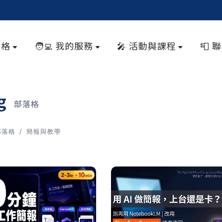
落格
🧑‍💻 我的服務
🎤 活動與課程
📮 
og
部落格
部落格
簡報與教學