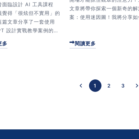
面臨設計 AI 工具課程
文章將帶你探索一個新奇的解
員覺得「很炫但不實用」的
案：使用迷因圖！我將分享如
這篇文章分享了一套使用
用 ChatGPT 創造出既幽默
GPT 設計實戰教學案例的流
引發共鳴的迷因圖，讓你的簡
助你快速設計出貼合學員工
間活躍起來。這些技巧不僅適
閱讀更多
更多
的教學內容。從工作流程分
簡報，還能應用在社群媒體和
案例設計，只需 30 分
報中。想讓你的開場不再尷尬
能讓學員上完課後立刻應
觀眾會心一笑嗎？點擊閱讀，
這些技巧，讓你的簡報更具吸
1
2
3
力！