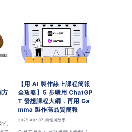
懂得如何呈現，結果大錯特錯！經
自己
過無數次實驗，我整理出手動製作
穩的
和AI生成簡報的兩套完整指令。掌
逐字
握這個轉換技巧，你就能讓AI真正
的話，
理解你的意圖了！
投影
的能
篇文
【用 AI 製作線上課程簡報
個方
全攻略】5 步驟用 ChatGP
T 發想課程大綱，再用 Ga
mma 製作高品質簡報
2025 Apr 07
簡報與教學
如何
這篇
你是不是常在社群媒體上看到 AI