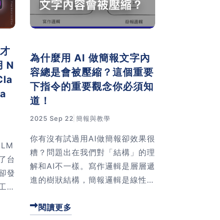
做才
為什麼用 AI 做簡報文字內
 N
容總是會被壓縮？這個重要
la
下指令的重要觀念你必須知
a
道！
2025 Sep 22
簡報與教學
你有沒有試過用AI做簡報卻效果很
kLM
糟？問題出在我們對「結構」的理
了台
解和AI不一樣。寫作邏輯是層層遞
卻發
進的樹狀結構，簡報邏輯是線性平
工
鋪的珍珠結構。我原本以為只要用
報、
H1、H2、H3標好層級，AI就該
閱讀更多
永遠