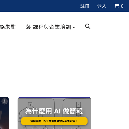
註冊
登入
0
聯絡朱騏
🎤 課程與企業培訓