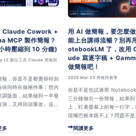
用 AI 做簡報，要怎麼
Claude Cowork +
能上台講得流暢？別再用
ma MCP 製作簡報？
otebookLM 了，改用 C
 小時壓縮到 10 分鐘)
ude 寫逐字稿 + Gamm
y 12
數位工具
Claude
簡報與
做簡報吧！
2026 Mar 23
簡報與教學
簡報，你是不是都覺得特別
為你同時在做兩件事：想內
你是不是也試過用 Noteboo
要調版面，結果做到一半發
三分鐘做出一份簡報，結果到
有洞，又得回頭重改。這篇
上，盯著螢幕上的每一行字，
用一場企業內訓的回訓簡報
現嘴巴根本跟不上？問題不是
，示範怎麼把這兩件事拆開
具，是你搞錯了順序。先做簡
更多
閱讀更多
 負責排版、你只顧內容和
再想要講什麼，做出來的內容