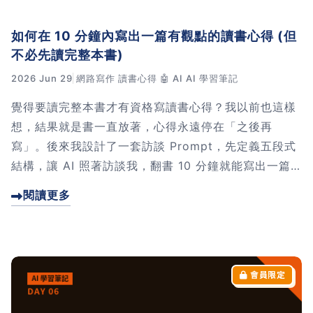
如何在 10 分鐘內寫出一篇有觀點的讀書心得 (但
不必先讀完整本書)
2026 Jun 29
網路寫作
讀書心得
🤖 AI
AI 學習筆記
覺得要讀完整本書才有資格寫讀書心得？我以前也這樣
想，結果就是書一直放著，心得永遠停在「之後再
寫」。後來我設計了一套訪談 Prompt，先定義五段式
結構，讓 AI 照著訪談我，翻書 10 分鐘就能寫出一篇
可以直接發布的心得。這篇文章會把原理到操作一步步
閱讀更多
拆給你看，還附上完整 Prompt。想重新有動力寫心
得，點進來看看。