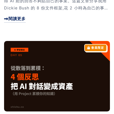
得 AI 給的回答不夠貼自己的事業。這篇文章分享我用
Dickie Bush 的 8 份文件框架,花 2 小時為自己的事業
寫一份「AI 看得懂的說明書」,讓 Claude 從通用助手
閱讀更多
變成懂我事業的合作夥伴。寫完還意外發現「一人公司
其實是 7 個系統在跑」。點擊文章,看看怎麼讓 AI 真的
幫你做商業決策。