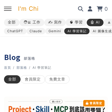
I'm Chi
0
全部
🧑‍💻 工作
✍️ 寫作
🧠 學習
🤖 AI

回主選單
回主選單
回主選單
回主選單
ChatGPT
Claude
Gemini
AI 學習筆記
AI 圖像生成
✍️ 部落格
🧑‍💻 我的服務
🎤 活動與課程
🎤 課程與企業培訓
➡︎ 訂閱制方案
➡︎ 1 對 1 寫作教練
➡︎ 線上課程
所有主題
Blog
部落格
➡︎ 所有內容
➡︎ 業配合作
➡︎ 講座活動
AI 職場應用｜ChatGPT 職場
首頁
部落格
AI 學習筆記
應用入門
全部
會員限定
免費文章
AI 職場應用｜ChatGPT 進階
使用思維
AI 職場應用｜上班族的 AI 學