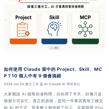
習術
AI 職場應用｜NotebookLM
職場工作復盤術
職場思維與工作術｜時間管理
職場思維與工作術｜卡片盒筆
記法
如何使用 Claude 當中的 Project、Skill、MC
P？10 個人中有 9 個會搞錯
職場思維與工作術｜圖解問題
分析與解決 x AI 視覺化實戰
2026 Jul 20
數位工具
🤖 AI
Claude
AI 學習筆記
大家都說 AI 能幫你省時間，但你用了半天，好像只是
軟體開發實務｜技術文件寫作
換個方式在忙。真正的原因，是同一件事其實有三種交
給 AI 的方式，而多數人都放錯了分工。這篇我用 Proj