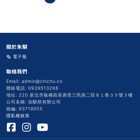
關於朱騏
🗞️ 電子報
聯絡我們
Email: admin@chichu.co
聯絡電話: 0939513266
地址: 220 新北市板橋區長壽里三民路二段８１巷３５號３樓
公司名稱: 知騏然有限公司
統編: 93719055
隱私權政策