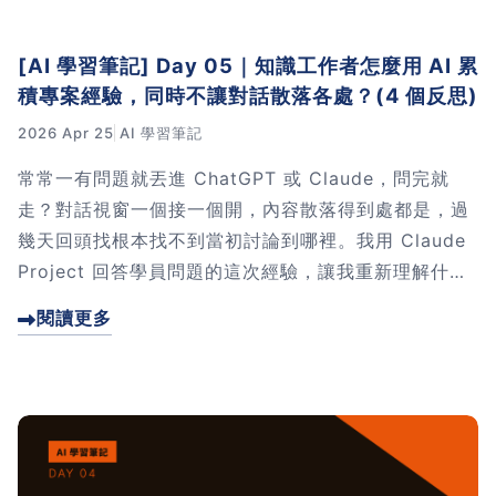
[AI 學習筆記] Day 05｜知識工作者怎麼用 AI 累
積專案經驗，同時不讓對話散落各處？(4 個反思)
2026 Apr 25
AI 學習筆記
常常一有問題就丟進 ChatGPT 或 Claude，問完就
走？對話視窗一個接一個開，內容散落得到處都是，過
幾天回頭找根本找不到當初討論到哪裡。我用 Claude
Project 回答學員問題的這次經驗，讓我重新理解什麼
叫「AI 對話的累積」——只要有意識地建立 Project，
閱讀更多
每一次對話都會變成自己的專案資產。點進來看 4 個反
思，把 AI 用成你的長期資產。