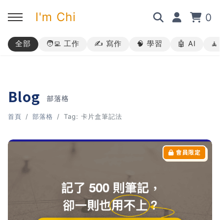
I'm Chi
0
全部
🧑‍💻 工作
✍️ 寫作
🧠 學習
🤖 AI

回主選單
回主選單
回主選單
回主選單
✍️ 部落格
🧑‍💻 我的服務
🎤 活動與課程
🎤 課程與企業培訓
Blog
部落格
➡︎ 訂閱制方案
➡︎ 1 對 1 寫作教練
➡︎ 線上課程
所有主題
首頁
部落格
Tag: 卡片盒筆記法
➡︎ 所有內容
➡︎ 業配合作
➡︎ 講座活動
AI 職場應用｜ChatGPT 職場
應用入門
AI 職場應用｜ChatGPT 進階
使用思維
AI 職場應用｜上班族的 AI 學