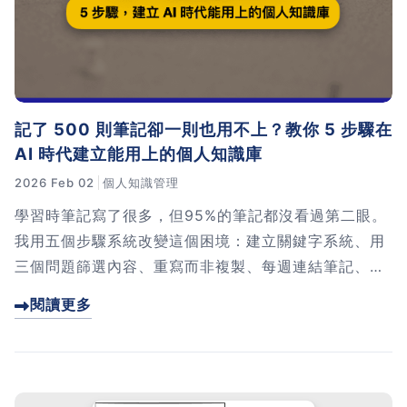
習術
AI 職場應用｜NotebookLM
職場工作復盤術
記了 500 則筆記卻一則也用不上？教你 5 步驟在
AI 時代建立能用上的個人知識庫
職場思維與工作術｜時間管理
2026 Feb 02
個人知識管理
職場思維與工作術｜卡片盒筆
學習時筆記寫了很多，但95%的筆記都沒看過第二眼。
記法
我用五個步驟系統改變這個困境：建立關鍵字系統、用
三個問題篩選內容、重寫而非複製、每週連結筆記、每
職場思維與工作術｜圖解問題
月產出主題筆記。這套方法讓我在三個月內讓知識體系
閱讀更多
分析與解決 x AI 視覺化實戰
產生複利效應，新學的知識能立刻跟舊知識連結。文章
裡還附上實用的AI Prompt範本，幫你快速上手！
軟體開發實務｜技術文件寫作