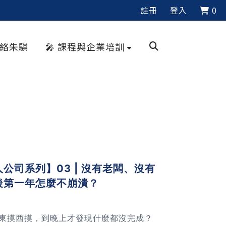
註冊
登入
0
聯絡朱騏
🎤 課程與企業培訓
公司系列】03 | 沒有老闆、沒有
後第一年怎麼不崩潰？
東摸西摸，到晚上才發現什麼都沒完成？