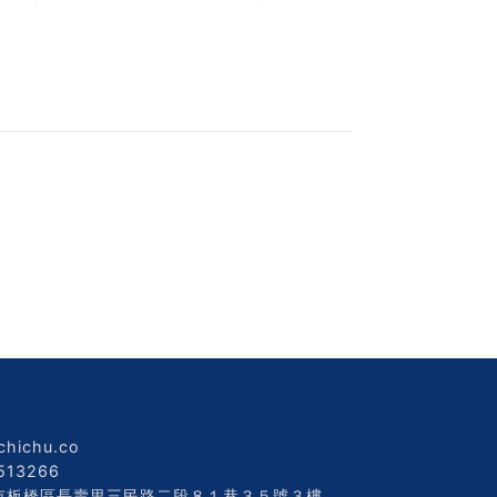
chichu.co
513266
新北市板橋區長壽里三民路二段８１巷３５號３樓