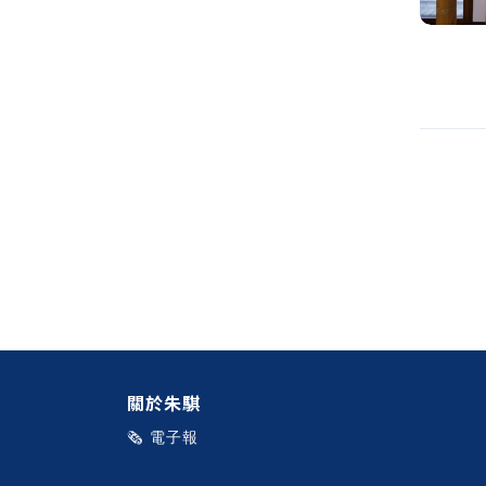
關於朱騏
🗞️ 電子報