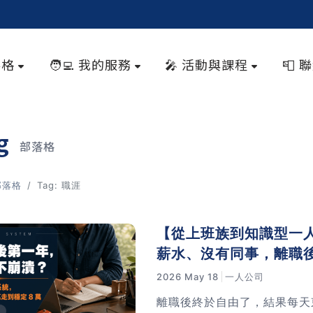
落格
🧑‍💻 我的服務
🎤 活動與課程
📮 
og
部落格
部落格
Tag: 職涯
【從上班族到知識型一人
薪水、沒有同事，離職
2026 May 18
一人公司
離職後終於自由了，結果每天