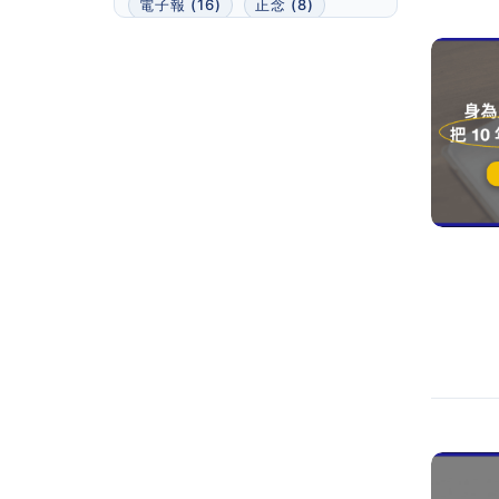
電子報 (16)
正念 (8)
卡片盒筆記法 (7)
MailerLite (6)
文案 (22)
人物 (0)
Podcast (0)
簡報 (7)
出書 (3)
筆記軟體 (0)
Lean Writing (123)
數位產品 (22)
專案管理 (4)
導覽 (3)
定位 (46)
模版 (0)
新手 (27)
技巧 (123)
策略 (49)
反思 (40)
職場上班族 (0)
筆記 (39)
MidJourney (5)
電子書 (0)
1對1諮詢 (0)
讀書會 (3)
時間管理 (15)