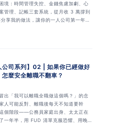
困境：時間管理失控、金錢焦慮加劇、心
案管理、記帳三套系統，從月收 3 萬撐到
完整分享我的做法，讓你的一人公司第一年不
公司系列】02 | 如果你已經做好
，怎麼安全離職不翻車？
冒出「我可以離職全職做這個嗎？」的念
家人可能反對、離職後每天不知道要幹
這個階段——公務員家庭出身、太太正在
一年半，用 FUD 清單克服恐懼、用晚
職說明書，最後帶著信心走出辦公室。這