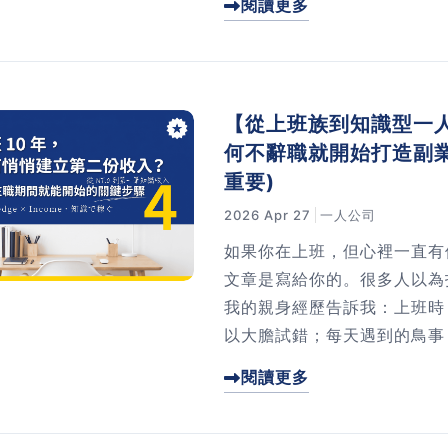
閱讀更多
篇文章分享我的 3 步驟準
離職」。
【從上班族到知識型一人公
何不辭職就開始打造副業
重要)
2026 Apr 27
一人公司
如果你在上班，但心裡一直有
文章是寫給你的。很多人以為
我的親身經歷告訴我：上班時
以大膽試錯；每天遇到的鳥事
整的實戰路線。
閱讀更多