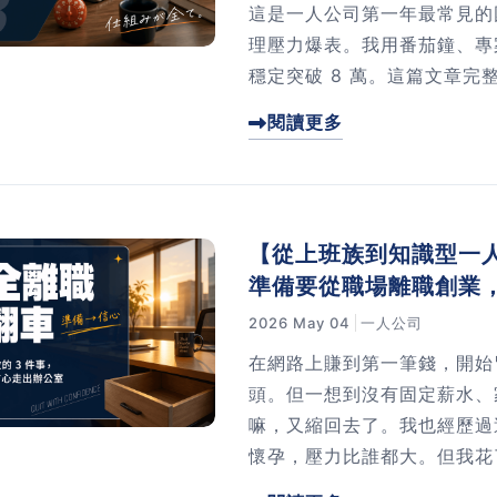
這是一人公司第一年最常見的
理壓力爆表。我用番茄鐘、專
穩定突破 8 萬。這篇文章
再只靠意志力硬撐。
閱讀更多
【從上班族到知識型一人
準備要從職場離職創業
2026 May 04
一人公司
在網路上賺到第一筆錢，開始
頭。但一想到沒有固定薪水、
嘛，又縮回去了。我也經歷過
懷孕，壓力比誰都大。但我花了
餐時間說服家人、寫好一份離