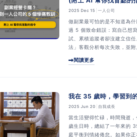
(附上 AI 幫你找盲點的
2025 Dec 15
一人公司
做副業最可怕的是不知道為什
過 5 個致命錯誤：寫自己
試、累積追蹤者卻沒建立信任
法」客觀分析每次失敗，並附上完
不到的盲點，將失敗轉化為下
閱讀更多
我在 35 歲時，學習到的
2025 Jun 20
自我成長
當生活變得忙碌，時間飛逝，
歲生日時，總結了一年來的 3
庭平衡到情緒倦怠。如果你正