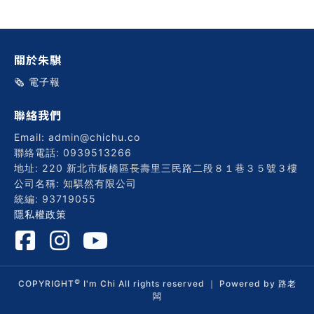
習術
關於朱騏
AI 職場應用｜NotebookLM
職場工作復盤術
🗞️ 電子報
聯絡我們
職場思維與工作術｜時間管理
Email: admin@chichu.co
聯絡電話: 0939513266
職場思維與工作術｜卡片盒筆
地址: 220 新北市板橋區長壽里三民路二段８１巷３５號３樓
記法
公司名稱: 知騏然有限公司
統編: 93719055
隱私權政策
職場思維與工作術｜圖解問題
分析與解決 x AI 視覺化實戰
©
COPYRIGHT
軟體開發實務｜技術文件寫作
I'm Chi All rights reserved ｜ Powered by
路老
闆