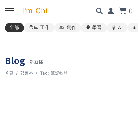
I'm Chi
0
全部
🧑‍💻 工作
✍️ 寫作
🧠 學習
🤖 AI

回主選單
回主選單
回主選單
回主選單
✍️ 部落格
🧑‍💻 我的服務
🎤 活動與課程
🎤 課程與企業培訓
Blog
部落格
➡︎ 訂閱制方案
➡︎ 1 對 1 寫作教練
➡︎ 線上課程
所有主題
首頁
部落格
Tag: 筆記軟體
➡︎ 所有內容
➡︎ 業配合作
➡︎ 講座活動
AI 職場應用｜ChatGPT 職場
應用入門
AI 職場應用｜ChatGPT 進階
使用思維
AI 職場應用｜上班族的 AI 學