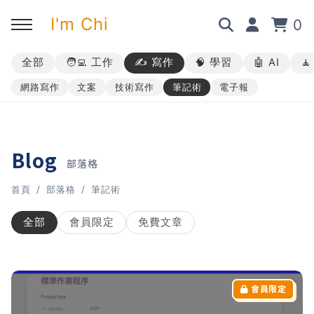
I'm Chi
0
全部
🧑‍💻 工作
✍️ 寫作
🧠 學習
🤖 AI

回主選單
回主選單
回主選單
回主選單
網路寫作
文案
技術寫作
筆記術
電子報
✍️ 部落格
🧑‍💻 我的服務
🎤 活動與課程
🎤 課程與企業培訓
➡︎ 訂閱制方案
➡︎ 1 對 1 寫作教練
➡︎ 線上課程
所有主題
Blog
部落格
➡︎ 所有內容
➡︎ 業配合作
➡︎ 講座活動
AI 職場應用｜ChatGPT 職場
首頁
部落格
筆記術
應用入門
全部
會員限定
免費文章
AI 職場應用｜ChatGPT 進階
使用思維
AI 職場應用｜上班族的 AI 學