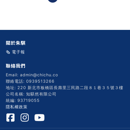
關於朱騏
🗞️ 電子報
聯絡我們
Email: admin@chichu.co
聯絡電話: 0939513266
地址: 220 新北市板橋區長壽里三民路二段８１巷３５號３樓
公司名稱: 知騏然有限公司
統編: 93719055
隱私權政策