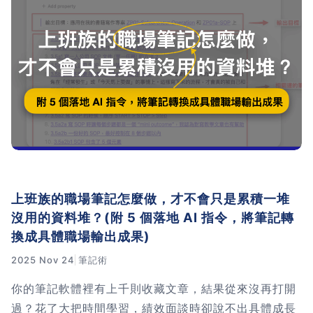
習術
AI 職場應用｜NotebookLM
職場工作復盤術
職場思維與工作術｜時間管理
職場思維與工作術｜卡片盒筆
記法
上班族的職場筆記怎麼做，才不會只是累積一堆
沒用的資料堆？(附 5 個落地 AI 指令，將筆記轉
職場思維與工作術｜圖解問題
換成具體職場輸出成果)
分析與解決 x AI 視覺化實戰
2025 Nov 24
筆記術
軟體開發實務｜技術文件寫作
你的筆記軟體裡有上千則收藏文章，結果從來沒再打開
過？花了大把時間學習，績效面談時卻說不出具體成長