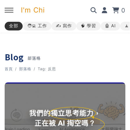
I'm Chi
0
全部
🧑‍💻 工作
✍️ 寫作
🧠 學習
🤖 AI

回主選單
回主選單
回主選單
回主選單
✍️ 部落格
🧑‍💻 我的服務
🎤 活動與課程
🎤 課程與企業培訓
Blog
部落格
➡︎ 訂閱制方案
➡︎ 1 對 1 寫作教練
➡︎ 線上課程
所有主題
首頁
部落格
Tag: 反思
➡︎ 所有內容
➡︎ 業配合作
➡︎ 講座活動
AI 職場應用｜ChatGPT 職場
應用入門
AI 職場應用｜ChatGPT 進階
使用思維
AI 職場應用｜上班族的 AI 學