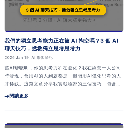
習術
AI 職場應用｜NotebookLM
職場工作復盤術
我們的獨立思考能力正在被 AI 掏空嗎？3 個 AI
聊天技巧，拯救獨立思考思考力
職場思維與工作術｜時間管理
2026 Jan 19
AI 學習筆記
職場思維與工作術｜卡片盒筆
當AI變聰明，你的思考力卻在退化？我在經營一人公司
記法
時發現，會用AI的人到處都是，但能用AI強化思考的人
才稀缺。這篇文章分享我實戰驗證的三個技巧，包含完
職場思維與工作術｜圖解問題
整的Prompt範例和實際對話案例。讓你從AI的奴隸變
閱讀更多
分析與解決 x AI 視覺化實戰
成AI的主人，利用工具提升效率，同時鍛鍊大腦，建立
真正的競爭力。
軟體開發實務｜技術文件寫作