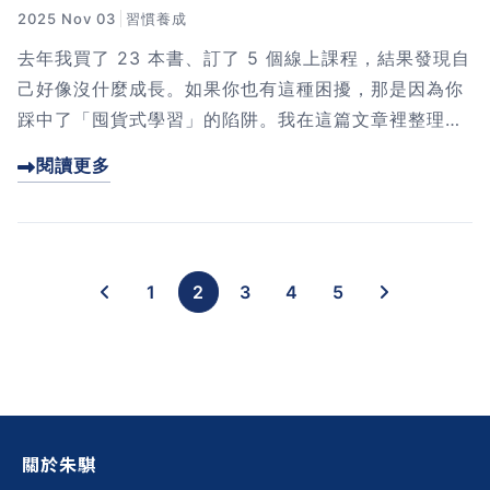
2025 Nov 03
習慣養成
去年我買了 23 本書、訂了 5 個線上課程，結果發現自
己好像沒什麼成長。如果你也有這種困擾，那是因為你
踩中了「囤貨式學習」的陷阱。我在這篇文章裡整理了
5 個讓學習無效的盲點，還教你怎麼用 AI 當思考教
閱讀更多
練，把知識真正用出來、看見自己的進步。想改變「學
了卻沒用」的狀態嗎？這篇文章給你實際可行的方法。
1
2
3
4
5
關於朱騏