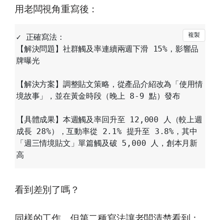
用老闆視角重寫後：
✓ 正確寫法：

【解決問題】社群觸及率連續兩週下滑 15%，影響品
牌曝光

【解決方案】調整貼文策略，從產品介紹改為「使用情
境故事」，並在黃金時段（晚上 8-9 點）發布

【具體成果】本週觸及率回升至 12,000 人（較上週
成長 28%），互動率從 2.1% 提升至 3.8%，其中
「週三情境貼文」單篇觸及破 5,000 人，創本月新
看到差別了嗎？
同樣的工作，但第二種寫法讓老闆清楚看到：