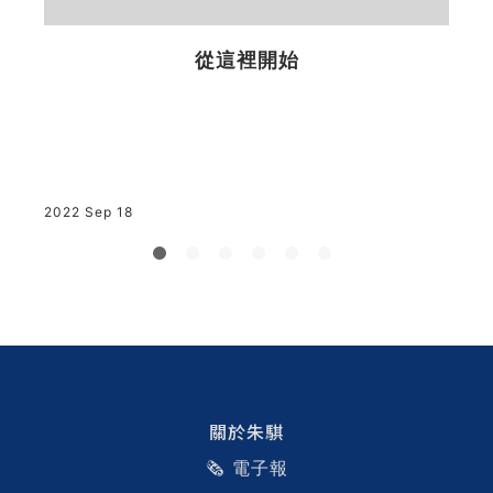
2
風
從這裡開始
2022 Sep 18
關於朱騏
🗞️ 電子報