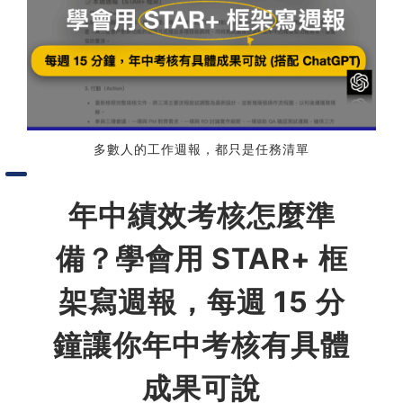
習術
AI 職場應用｜NotebookLM
職場工作復盤術
多數人的工作週報，都只是任務清單
職場思維與工作術｜時間管理
年中績效考核怎麼準
職場思維與工作術｜卡片盒筆
記法
備？學會用 STAR+ 框
職場思維與工作術｜圖解問題
架寫週報，每週 15 分
分析與解決 x AI 視覺化實戰
鐘讓你年中考核有具體
軟體開發實務｜技術文件寫作
成果可說