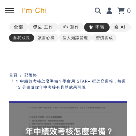
I'm Chi
0
全部
🧑‍💻 工作
✍️ 寫作
🧠 學習
🤖 AI
回主選單
回主選單
回主選單
回主選單
自我成長
讀書心得
個人知識管理
習慣養成
✍️ 部落格
🧑‍💻 我的服務
🎤 活動與課程
🎤 課程與企業培訓
➡︎ 訂閱制方案
➡︎ 1 對 1 寫作教練
➡︎ 線上課程
所有主題
首頁
部落格
年中績效考核怎麼準備？學會用 STAR+ 框架寫週報，每週
➡︎ 所有內容
➡︎ 業配合作
➡︎ 講座活動
AI 職場應用｜ChatGPT 職場
15 分鐘讓你年中考核有具體成果可說
應用入門
AI 職場應用｜ChatGPT 進階
使用思維
AI 職場應用｜上班族的 AI 學