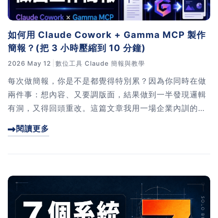
如何用 Claude Cowork + Gamma MCP 製作
簡報？(把 3 小時壓縮到 10 分鐘)
2026 May 12
數位工具
Claude
簡報與教學
每次做簡報，你是不是都覺得特別累？因為你同時在做
兩件事：想內容、又要調版面，結果做到一半發現邏輯
有洞，又得回頭重改。這篇文章我用一場企業內訓的回
訓簡報當例子，示範怎麼把這兩件事拆開——AI 負責排
閱讀更多
版、你只顧內容和風格。我把流程拆成三個清楚步驟，
讓你下次做簡報腦袋輕很多。點進來看完整的分工 SO
P。