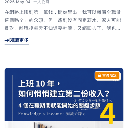
2026 May 04
一人公司
在網路上賺到第一筆錢，開始冒出「我可以離職全職做
這個嗎？」的念頭。但一想到沒有固定薪水、家人可能
反對、離職後每天不知道要幹嘛，又縮回去了。我也經
歷過這個階段——公務員家庭出身、太太正在懷孕，壓
閱讀更多
力比誰都大。但我花了一年半，用 FUD 清單克服恐
懼、用晚餐時間說服家人、寫好一份離職說明書，最後
帶著信心走出辦公室。這篇文章分享我的 3 步驟準備流
程，讓你從「想離職」真正走到「準備好離職」。