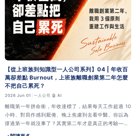
習術
AI 職場應用｜NotebookLM
職場工作復盤術
職場思維與工作術｜時間管理
【從上班族到知識型一人公司系列】04 | 年收百
職場思維與工作術｜卡片盒筆
萬卻差點 Burnout，上班族離職創業第二年怎麼
記法
不把自己累死？
2026 Jun 01
一人公司
🤖 AI
職場思維與工作術｜圖解問題
分析與解決 x AI 視覺化實戰
離職第一年拼命衝，年收達標了，結果每天工作超過 10
小時、對寫作感到厭倦、晚上焦慮到去看中醫。你以為
撐過第一年就沒事了？其實第二年才是真正的考驗——
軟體開發實務｜技術文件寫作
怎麼不把自己燒光。這篇分享我用 CEO 思考日、20%