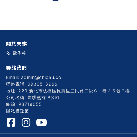
關於朱騏
🗞️ 電子報
聯絡我們
Email: admin@chichu.co
聯絡電話: 0939513266
地址: 220 新北市板橋區長壽里三民路二段８１巷３５號３樓
公司名稱: 知騏然有限公司
統編: 93719055
隱私權政策