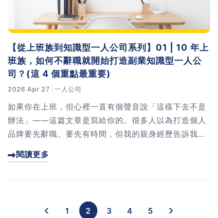
【從上班族到知識型一人公司系列】01 | 10 年上
班族，如何不辭職就開始打造副業知識型一人公
司？(這 4 個重點最重要)
2026 Apr 27
一人公司
如果你在上班，但心裡一直有個聲音說「這樣下去不是
辦法」——這篇文章是寫給你的。很多人以為打造個人
品牌要先辭職、要先有時間，但我的親身經歷告訴我：
上班時，才是最好的實驗室。有薪水撐著，你可以大膽
閱讀更多
試錯；每天遇到的鳥事，都是最真實的內容素材。點進
來，看完整的實戰路線。
1
2
3
4
5