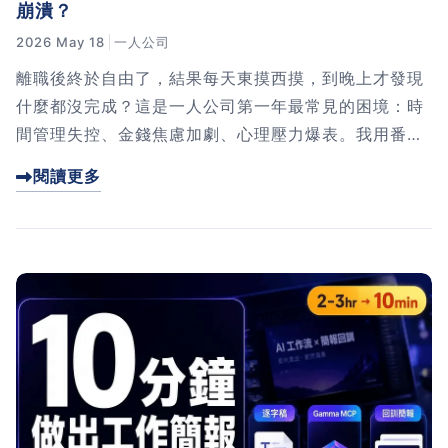
崩潰？
2026 May 18
一人公司
離職後終於自由了，結果每天東摸西摸，到晚上才發現
什麼都沒完成？這是一人公司第一年最常見的困境：時
間管理失控、金錢焦慮加劇、心理壓力爆表。我用番茄
鐘、專案管理、記帳三套系統，從月收 3 萬撐到穩定突
閱讀更多
破 8 萬。這篇文章完整分享我的做法，讓你的一人公司
第一年不再只靠意志力硬撐。