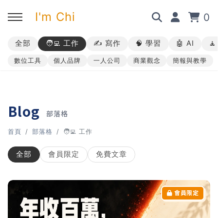
I'm Chi
0
全部
🧑‍💻 工作
✍️ 寫作
🧠 學習
🤖 AI

回主選單
回主選單
回主選單
回主選單
數位工具
個人品牌
一人公司
商業觀念
簡報與教學
✍️ 部落格
🧑‍💻 我的服務
🎤 活動與課程
🎤 課程與企業培訓
➡︎ 訂閱制方案
➡︎ 1 對 1 寫作教練
➡︎ 線上課程
所有主題
Blog
部落格
➡︎ 所有內容
➡︎ 業配合作
➡︎ 講座活動
AI 職場應用｜ChatGPT 職場
首頁
部落格
🧑‍💻 工作
應用入門
全部
會員限定
免費文章
AI 職場應用｜ChatGPT 進階
使用思維
AI 職場應用｜上班族的 AI 學