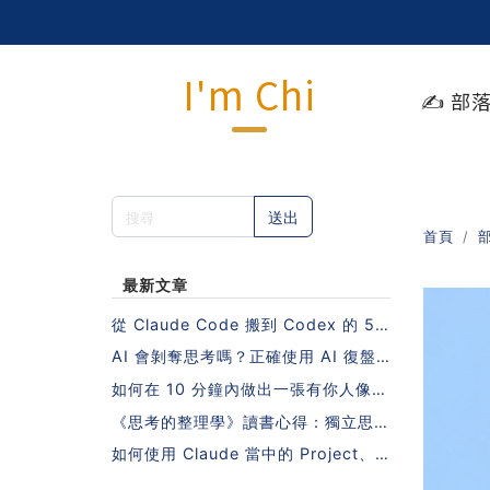
I'm Chi
✍️ 部
送出
首頁
最新文章
從 Claude Code 搬到 Codex 的 5
步驟指南（不需要重寫 Skills 也能做
AI 會剝奪思考嗎？正確使用 AI 復盤
到！）
的 5 個步驟
如何在 10 分鐘內做出一張有你人像照
片的日系課程封面？
《思考的整理學》讀書心得：獨立思考
的秘密，藏在一本沒有 AI 的年代寫下
如何使用 Claude 當中的 Project、S
的書裡
kill、MCP？10 個人中有 9 個會搞錯