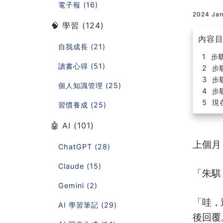
電子報 (16)
2024 Ja
🧠 學習 (124)
內容
自我成長 (21)
步驟
讀書心得 (51)
步
步
個人知識管理 (25)
步
現
習慣養成 (25)
🤖 AI (101)
上個月
ChatGPT (28)
Claude (15)
「朱騏
Gemini (2)
「哇，
AI 學習筆記 (29)
後回覆