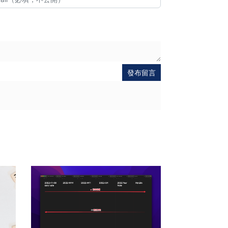
發布留言
出
送出