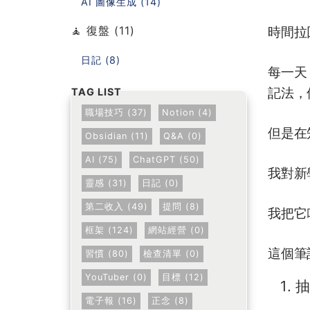
AI 圖像生成 (14)
🧘 復盤 (11)
時間拉
日記 (8)
每一天
記法，
職場技巧 (37)
Notion (4)
但是在
Obsidian (11)
Q&A (0)
AI (75)
ChatGPT (50)
我對新
靈感 (31)
日記 (0)
第二收入 (49)
提問 (8)
我把它
框架 (124)
網站經營 (0)
這個筆
習慣 (80)
檢查清單 (0)
YouTuber (0)
目標 (12)
抽
電子報 (16)
正念 (8)