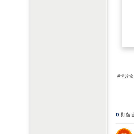
卡片盒
0
則留