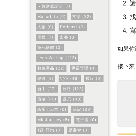
讀
卡片盒筆記法 (7)
找
MailerLite (6)
文案 (22)
人物 (0)
Podcast (0)
寫
簡報 (7)
出書 (3)
如果你
筆記軟體 (0)
Lean Writing (123)
接下來
數位產品 (22)
專案管理 (4)
導覽 (3)
定位 (46)
模版 (0)
新手 (27)
技巧 (123)
策略 (49)
反思 (40)
職場上班族 (0)
筆記 (39)
MidJourney (5)
電子書 (0)
1對1諮詢 (0)
讀書會 (3)