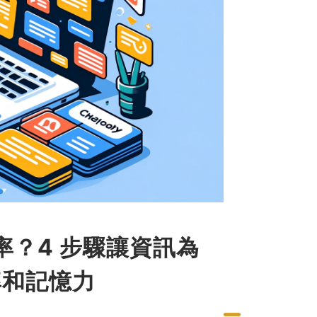
？4 步驟讓資訊為
率和記憶力