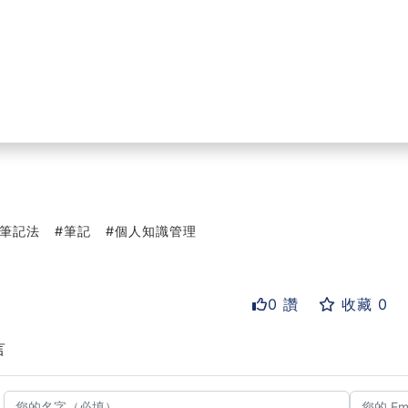
筆記法
筆記
個人知識管理
0 讚
收藏 0
言