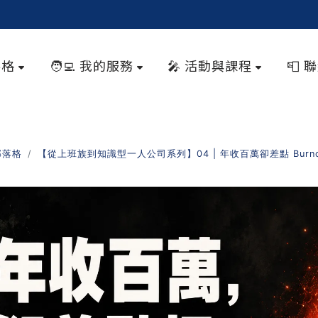
落格
🧑‍💻 我的服務
🎤 活動與課程
📮 
部落格
【從上班族到知識型一人公司系列】04 | 年收百萬卻差點 Bu