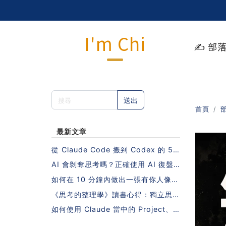
I'm Chi
✍️ 部
送出
首頁
最新文章
從 Claude Code 搬到 Codex 的 5
步驟指南（不需要重寫 Skills 也能做
AI 會剝奪思考嗎？正確使用 AI 復盤
到！）
的 5 個步驟
如何在 10 分鐘內做出一張有你人像照
片的日系課程封面？
《思考的整理學》讀書心得：獨立思考
的秘密，藏在一本沒有 AI 的年代寫下
如何使用 Claude 當中的 Project、S
的書裡
kill、MCP？10 個人中有 9 個會搞錯