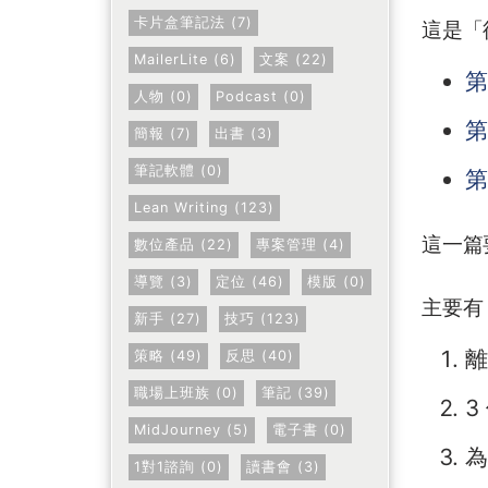
卡片盒筆記法 (7)
這是「
MailerLite (6)
文案 (22)
第
人物 (0)
Podcast (0)
第
簡報 (7)
出書 (3)
筆記軟體 (0)
第
Lean Writing (123)
這一篇
數位產品 (22)
專案管理 (4)
導覽 (3)
定位 (46)
模版 (0)
主要有
新手 (27)
技巧 (123)
離
策略 (49)
反思 (40)
職場上班族 (0)
筆記 (39)
3
MidJourney (5)
電子書 (0)
為
1對1諮詢 (0)
讀書會 (3)