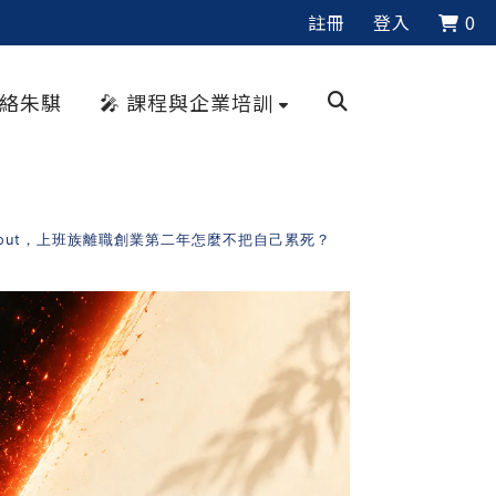
註冊
登入
0
聯絡朱騏
🎤 課程與企業培訓
rnout，上班族離職創業第二年怎麼不把自己累死？