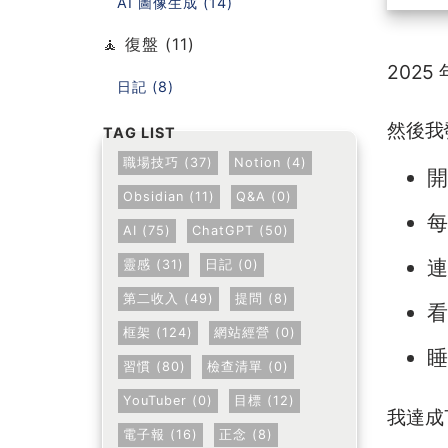
AI 圖像生成 (14)
🧘 復盤 (11)
202
日記 (8)
然後我
職場技巧 (37)
Notion (4)
開
Obsidian (11)
Q&A (0)
每
AI (75)
ChatGPT (50)
連
靈感 (31)
日記 (0)
第二收入 (49)
提問 (8)
看
框架 (124)
網站經營 (0)
睡
習慣 (80)
檢查清單 (0)
YouTuber (0)
目標 (12)
我達成
電子報 (16)
正念 (8)