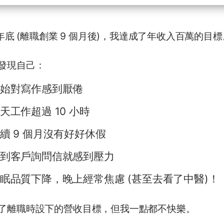
5 年底 (離職創業 9 個月後)，我達成了年收入百萬的目
發現自己：
始對寫作感到厭倦
天工作超過 10 小時
續 9 個月沒有好好休假
到客戶詢問信就感到壓力
眠品質下降，晚上經常焦慮 (甚至去看了中醫)！
了離職時設下的營收目標，但我一點都不快樂。