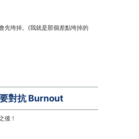
會先垮掉。(我就是那個差點垮掉的
抗 Burnout
之後！