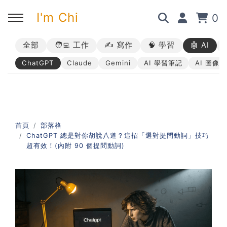
I'm Chi
0
全部
🧑‍💻 工作
✍️ 寫作
🧠 學習
🤖 AI
回主選單
回主選單
回主選單
回主選單
ChatGPT
Claude
Gemini
AI 學習筆記
AI 圖像
✍️ 部落格
🧑‍💻 我的服務
🎤 活動與課程
🎤 課程與企業培訓
➡︎ 訂閱制方案
➡︎ 1 對 1 寫作教練
➡︎ 線上課程
所有主題
首頁
部落格
ChatGPT 總是對你胡說八道？這招「選對提問動詞」技巧
➡︎ 所有內容
➡︎ 業配合作
➡︎ 講座活動
AI 職場應用｜ChatGPT 職場
超有效！(內附 90 個提問動詞)
應用入門
AI 職場應用｜ChatGPT 進階
使用思維
AI 職場應用｜上班族的 AI 學