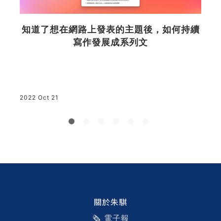
知道了想在網路上發表的主題後，如何持續
驟
寫作發展成系列文
象
從
2
2022 Oct 21
i
驟
正
關於朱騏
🗞️ 電子報