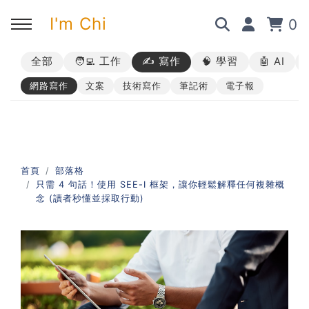
I'm Chi
0
全部
🧑‍💻 工作
✍️ 寫作
🧠 學習
🤖 AI
回主選單
回主選單
回主選單
回主選單
網路寫作
文案
技術寫作
筆記術
電子報
✍️ 部落格
🧑‍💻 我的服務
🎤 活動與課程
🎤 課程與企業培訓
➡︎ 訂閱制方案
➡︎ 1 對 1 寫作教練
➡︎ 線上課程
所有主題
首頁
部落格
只需 4 句話！使用 SEE-I 框架，讓你輕鬆解釋任何複雜概
➡︎ 所有內容
➡︎ 業配合作
➡︎ 講座活動
AI 職場應用｜ChatGPT 職場
念 (讀者秒懂並採取行動)
應用入門
AI 職場應用｜ChatGPT 進階
使用思維
AI 職場應用｜上班族的 AI 學