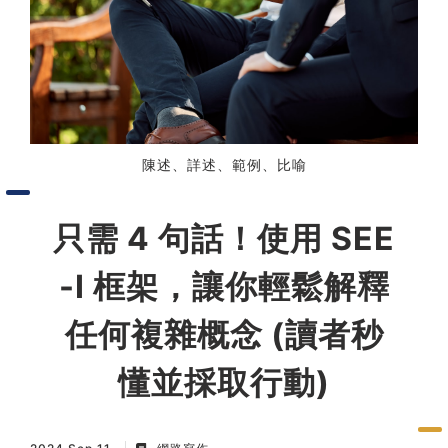
習術
AI 職場應用｜NotebookLM
職場工作復盤術
陳述、詳述、範例、比喻
職場思維與工作術｜時間管理
只需 4 句話！使用 SEE
職場思維與工作術｜卡片盒筆
記法
-I 框架，讓你輕鬆解釋
職場思維與工作術｜圖解問題
任何複雜概念 (讀者秒
分析與解決 x AI 視覺化實戰
懂並採取行動)
軟體開發實務｜技術文件寫作