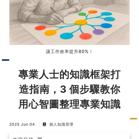
習術
AI 職場應用｜NotebookLM
職場工作復盤術
讓工作效率提升80%！
職場思維與工作術｜時間管理
專業人士的知識框架打
職場思維與工作術｜卡片盒筆
記法
造指南，3 個步驟教你
職場思維與工作術｜圖解問題
用心智圖整理專業知識
分析與解決 x AI 視覺化實戰
2025 Jun 04
個人知識管理
軟體開發實務｜技術文件寫作