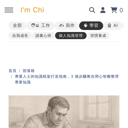
I'm Chi
0
全部
🧑‍💻 工作
✍️ 寫作
🧠 學習
🤖 AI
回主選單
回主選單
回主選單
回主選單
自我成長
讀書心得
個人知識管理
習慣養成
✍️ 部落格
🧑‍💻 我的服務
🎤 活動與課程
🎤 課程與企業培訓
➡︎ 訂閱制方案
➡︎ 1 對 1 寫作教練
➡︎ 線上課程
所有主題
首頁
部落格
專業人士的知識框架打造指南，3 個步驟教你用心智圖整理
➡︎ 所有內容
➡︎ 業配合作
➡︎ 講座活動
AI 職場應用｜ChatGPT 職場
專業知識
應用入門
AI 職場應用｜ChatGPT 進階
使用思維
AI 職場應用｜上班族的 AI 學