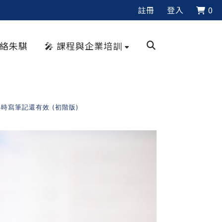
註冊
登入
0
聯絡朱騏
🎤 課程與企業培訓
小時寫筆記還有效 (初階版)