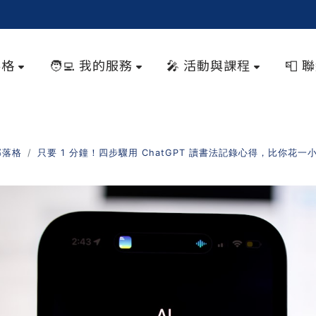
落格
🧑‍💻 我的服務
🎤 活動與課程
📮 
部落格
只要 1 分鐘！四步驟用 ChatGPT 讀書法記錄心得，比你花一