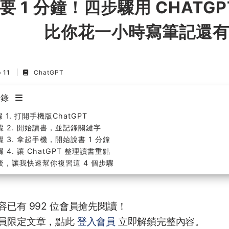
要 1 分鐘！四步驟用 CHATG
比你花一小時寫筆記還有效
p 11
ChatGPT
目錄
 1. 打開手機版ChatGPT
驟 2. 開始讀書，並記錄關鍵字
驟 3. 拿起手機，開始說書 1 分鐘
 4. 讓 ChatGPT 整理讀書重點
後，讓我快速幫你複習這 4 個步驟
容已有 992 位會員搶先閱讀！
員限定文章，點此
登入會員
立即解鎖完整內容。