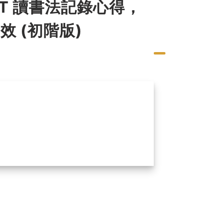
PT 讀書法記錄心得，
 (初階版)