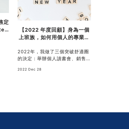
務定
eg
【2022 年度回顧】身為一個
怎麼用 Chat
上班族，如何用個人的專業技
製作出日系專業
能替 “自己” 賺錢？
e 圖片？(附
2022年，我做了三個突破舒適圈
寫好了 Land
的決定：舉辦個人讀書會、銷售數
個段落也排得
位產品及擔任直播口譯。讓我跟你
配圖環節，卻只
2022 Dec 28
2026 May 11
分享自己踏出舒適圈的經驗，為自
隨便抓幾張圖
己創造更多可能性。
色調不一致、
價又七拼八湊
回轉換率。這
3 階段互動式 
GPT Imag
略顧問，從區
風格校準一次
也能做出日系