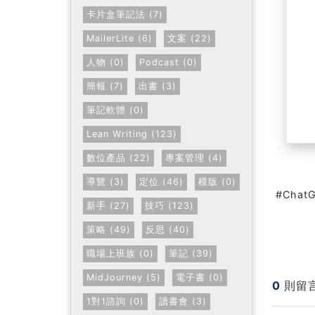
卡片盒筆記法 (7)
MailerLite (6)
文案 (22)
人物 (0)
Podcast (0)
簡報 (7)
出書 (3)
筆記軟體 (0)
Lean Writing (123)
數位產品 (22)
專案管理 (4)
導覽 (3)
定位 (46)
模版 (0)
Chat
新手 (27)
技巧 (123)
策略 (49)
反思 (40)
職場上班族 (0)
筆記 (39)
MidJourney (5)
電子書 (0)
0
則留
1對1諮詢 (0)
讀書會 (3)