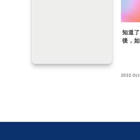
課程的實戰
《關鍵字閱讀術》讀書心得 |
知道了
讓你在 3
課外閱讀到底該怎麼讀？這 5
後，如
GPT 設
個閱讀技巧，讓你不再像無頭
工具課程
看著書架上讀過的書卻想不起來學
職位的實
蒼蠅亂翻書
不實用」的
到了什麼，這種情況是不是很常發
一套使用
生？透過《關鍵字閱讀術》的方
2025 Aug 13
2022 Oct
學案例的流
法，這篇文章教你如何設定關鍵
貼合學員工
字、區分主題與細節，並從小說中
工作流程分
挖掘靈感，讓閱讀不再只是被動的
30 分
接收，而是主動的探索。快來看看
後立刻應
這 5 個技巧，讓你的閱讀更有目
標、更有效率！