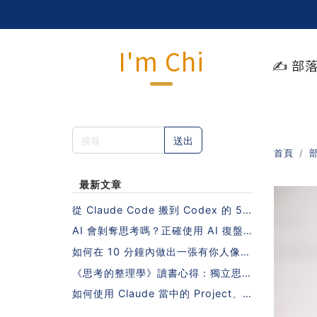
I'm Chi
✍️ 部
送出
首頁
最新文章
從 Claude Code 搬到 Codex 的 5
步驟指南（不需要重寫 Skills 也能做
AI 會剝奪思考嗎？正確使用 AI 復盤
到！）
的 5 個步驟
如何在 10 分鐘內做出一張有你人像照
片的日系課程封面？
《思考的整理學》讀書心得：獨立思考
的秘密，藏在一本沒有 AI 的年代寫下
如何使用 Claude 當中的 Project、S
的書裡
kill、MCP？10 個人中有 9 個會搞錯