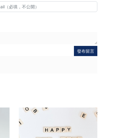
發布留言
送出
出