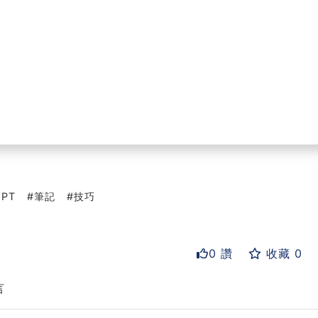
GPT
筆記
技巧
0 讚
收藏 0
言