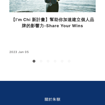
【I'm Chi 新計畫】幫助你加速建立個人品
有
牌的影響力-Share Your Wins
助
場
2
2023 Jan 05
關於朱騏