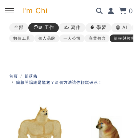
I'm Chi
0
全部
🧑‍💻 工作
✍️ 寫作
🧠 學習
🤖 AI
回主選單
回主選單
回主選單
回主選單
數位工具
個人品牌
一人公司
商業觀念
簡報與教學
✍️ 部落格
🧑‍💻 我的服務
🎤 活動與課程
🎤 課程與企業培訓
➡︎ 訂閱制方案
➡︎ 1 對 1 寫作教練
➡︎ 線上課程
所有主題
首頁
部落格
簡報開場總是尷尬？這個方法讓你輕鬆破冰！
➡︎ 所有內容
➡︎ 業配合作
➡︎ 講座活動
AI 職場應用｜ChatGPT 職場
應用入門
AI 職場應用｜ChatGPT 進階
使用思維
AI 職場應用｜上班族的 AI 學