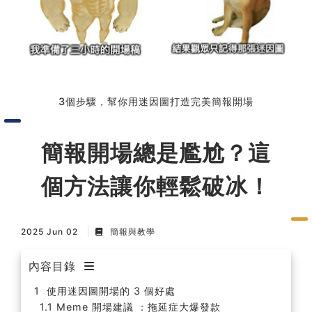
習術
AI 職場應用｜NotebookLM
職場工作復盤術
3個步驟，幫你用迷因圖打造完美簡報開場
職場思維與工作術｜時間管理
簡報開場總是尷尬？這
職場思維與工作術｜卡片盒筆
個方法讓你輕鬆破冰！
記法
職場思維與工作術｜圖解問題
2025 Jun 02
簡報與教學
分析與解決 x AI 視覺化實戰
內容目錄
軟體開發實務｜技術文件寫作
使用迷因圖開場的 3 個好處
Meme 開場建議 ：拖延症大爆發款