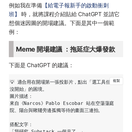
例如我在準備
【給電子報新手的啟動衝刺
班】
時，就將課程介紹貼給 ChatGPT 並請它
想個迷因圖的開場建議。下面是其中一個範
例：
Meme 開場建議 ：拖延症大爆發款
下面是 ChatGPT 的建議：
💡 適合用在開場第一張投影片，點出「選工具但一直
沒開始」的困境。

圖片描述：

來自《Narcos》Pablo Escobar 站在空蕩蕩庭
院、陽台與鞦韆旁邊孤獨等待的畫面三連拍。

搭配文字：

「我研究 Substack 一個月了。」
