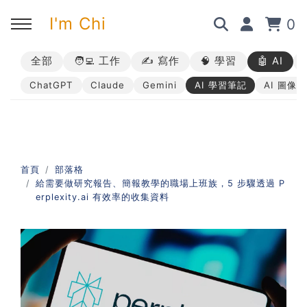
I'm Chi
0
全部
🧑‍💻 工作
✍️ 寫作
🧠 學習
🤖 AI
回主選單
回主選單
回主選單
回主選單
ChatGPT
Claude
Gemini
AI 學習筆記
AI 圖像
✍️ 部落格
🧑‍💻 我的服務
🎤 活動與課程
🎤 課程與企業培訓
➡︎ 訂閱制方案
➡︎ 1 對 1 寫作教練
➡︎ 線上課程
所有主題
首頁
部落格
給需要做研究報告、簡報教學的職場上班族，5 步驟透過 P
➡︎ 所有內容
➡︎ 業配合作
➡︎ 講座活動
AI 職場應用｜ChatGPT 職場
erplexity.ai 有效率的收集資料
應用入門
AI 職場應用｜ChatGPT 進階
使用思維
AI 職場應用｜上班族的 AI 學