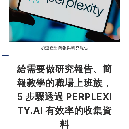
習術
AI 職場應用｜NotebookLM
職場工作復盤術
加速產出簡報與研究報告
職場思維與工作術｜時間管理
給需要做研究報告、簡
職場思維與工作術｜卡片盒筆
記法
報教學的職場上班族，
職場思維與工作術｜圖解問題
5 步驟透過 PERPLEXI
分析與解決 x AI 視覺化實戰
TY.AI 有效率的收集資
軟體開發實務｜技術文件寫作
料