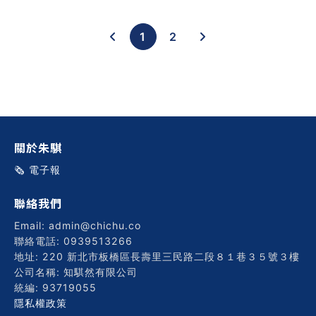
1
2
關於朱騏
🗞️ 電子報
聯絡我們
Email: admin@chichu.co
聯絡電話: 0939513266
地址: 220 新北市板橋區長壽里三民路二段８１巷３５號３樓
公司名稱: 知騏然有限公司
統編: 93719055
隱私權政策