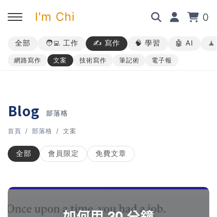
I'm Chi
0
全部
🧑‍💻 工作
✍️ 寫作
🧠 學習
🤖 AI

回主選單
回主選單
回主選單
回主選單
網路寫作
文案
技術寫作
筆記術
電子報
✍️ 部落格
🧑‍💻 我的服務
🎤 活動與課程
🎤 課程與企業培訓
➡︎ 訂閱制方案
➡︎ 1 對 1 寫作教練
➡︎ 線上課程
所有主題
Blog
部落格
➡︎ 所有內容
➡︎ 業配合作
➡︎ 講座活動
AI 職場應用｜ChatGPT 職場
首頁
部落格
文案
應用入門
全部
會員限定
免費文章
AI 職場應用｜ChatGPT 進階
使用思維
AI 職場應用｜上班族的 AI 學