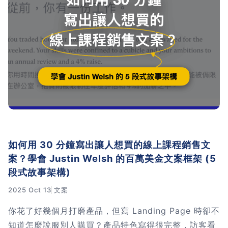
習術
AI 職場應用｜NotebookLM
職場工作復盤術
職場思維與工作術｜時間管理
職場思維與工作術｜卡片盒筆
記法
如何用 30 分鐘寫出讓人想買的線上課程銷售文
案？學會 Justin Welsh 的百萬美金文案框架 (5
職場思維與工作術｜圖解問題
段式故事架構)
分析與解決 x AI 視覺化實戰
2025 Oct 13
文案
軟體開發實務｜技術文件寫作
你花了好幾個月打磨產品，但寫 Landing Page 時卻不
知道怎麼說服別人購買？產品特色寫得很完整，訪客看