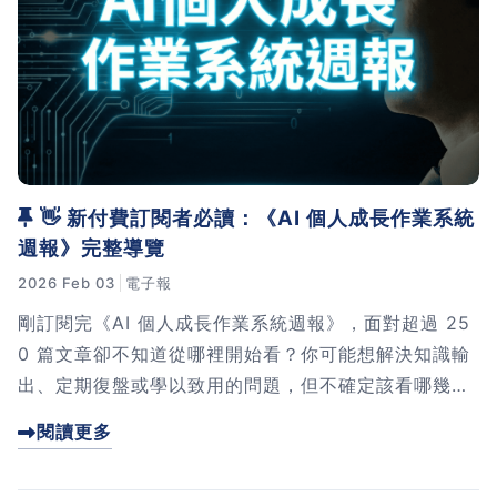
習術
AI 職場應用｜NotebookLM
職場工作復盤術
職場思維與工作術｜時間管理
👋 新付費訂閱者必讀：《AI 個人成長作業系統
週報》完整導覽
職場思維與工作術｜卡片盒筆
2026 Feb 03
電子報
記法
剛訂閱完《AI 個人成長作業系統週報》，面對超過 25
0 篇文章卻不知道從哪裡開始看？你可能想解決知識輸
職場思維與工作術｜圖解問題
分析與解決 x AI 視覺化實戰
出、定期復盤或學以致用的問題，但不確定該看哪幾篇
才能快速上手。我在這篇導覽文章中，幫你把內容依照
閱讀更多
「最迫切的問題」分類整理好了，每個主題都有推薦的
軟體開發實務｜技術文件寫作
閱讀順序和可以直接用的 AI 指令範本。點進來看看，