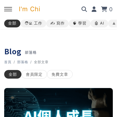
I'm Chi
0
全部
🧑‍💻 工作
✍️ 寫作
🧠 學習
🤖 AI

回主選單
回主選單
回主選單
回主選單
✍️ 部落格
🧑‍💻 我的服務
🎤 活動與課程
🎤 課程與企業培訓
Blog
部落格
➡︎ 訂閱制方案
➡︎ 1 對 1 寫作教練
➡︎ 線上課程
所有主題
首頁
部落格
全部文章
➡︎ 所有內容
➡︎ 業配合作
➡︎ 講座活動
AI 職場應用｜ChatGPT 職場
全部
會員限定
免費文章
應用入門
AI 職場應用｜ChatGPT 進階
使用思維
AI 職場應用｜上班族的 AI 學