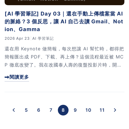
[AI 學習筆記] Day 03｜還在手動上傳檔案當 AI
的脈絡？3 個反思，讓 AI 自己去讀 Gmail、Not
ion、Gamma
2026 Apr 23
AI 學習筆記
還在用 Keynote 做簡報，每次想讓 AI 幫忙時，都得把
簡報匯出成 PDF、下載、再上傳？這個流程最近被 MC
P 徹底改變了。我在改國泰人壽的復盤投影片時，開始
把 Gmail、Notion、Gamma 的 MCP 接上 Claude，
閱讀更多
讓 AI 自己去拿脈絡。這篇文章會分享 3 個實作反思，
包含 Keynote 和 Gamma 的協作 SOP。點進來看
看，讓你的簡報流程真正接上 AI。
5
6
7
8
9
10
11