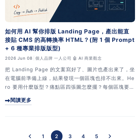
如何用 AI 幫你排版 Landing Page，產出能直
接貼 CMS 的高轉換率 HTML？(附 1 個 Prompt
+ 6 種專業排版版型)
2026 Jun 08
個人品牌
一人公司
🤖 AI
商業觀念
把 Landing Page 的文案寫好了、圖片也產出來了，坐
在電腦前準備上線，結果發現一個區塊也排不出來。He
ro 要用什麼版型？痛點區四張圖怎麼擺？每個區塊要不
要長一樣？你卡在 CMS 編輯器裡憑感覺拉拖，越調越
閱讀更多
亂。這篇我會分享 1 個 Prompt，搭配 6 種專業排版
版型，讓 AI 用設計思考的方式幫你把整頁拆成可上線
的 HTML。直接複製貼到 CMS，10 分鐘搞定。字數：
167版本 2
1
2
3
4
5