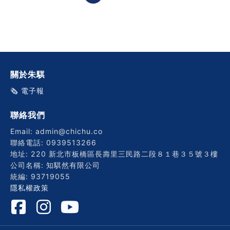
關於朱騏
🗞️ 電子報
聯絡我們
Email: admin@chichu.co
聯絡電話: 0939513266
地址: 220 新北市板橋區長壽里三民路二段８１巷３５號３樓
公司名稱: 知騏然有限公司
統編: 93719055
隱私權政策