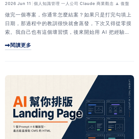
2026 Jun 11
個人知識管理
一人公司
Claude
商業觀念
🧘 復盤
做完一個專案，你通常怎麼結案？如果只是打完勾填上
日期，那過程中的教訓很快就會蒸發，下次又得從零摸
索。我自己也有這個壞習慣，後來開始用 AI 把經驗留
下來。這篇文章我用 6 個步驟，帶你用 Obsidian 加
閱讀更多
Claudian 讓 AI 訪談自己復盤，再把「下次行動」更新
回任務清單，下次接案直接套用、不再漏掉重要的事。