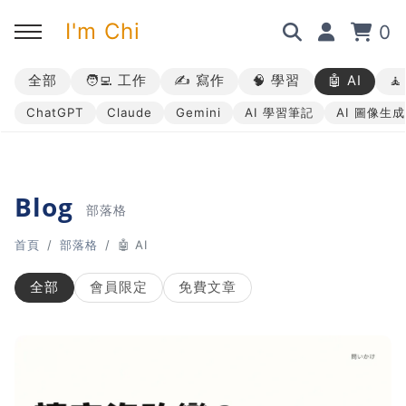
I'm Chi
0
全部
🧑‍💻 工作
✍️ 寫作
🧠 學習
🤖 AI

回主選單
回主選單
回主選單
回主選單
ChatGPT
Claude
Gemini
AI 學習筆記
AI 圖像生成
✍️ 部落格
🧑‍💻 我的服務
🎤 活動與課程
🎤 課程與企業培訓
➡︎ 訂閱制方案
➡︎ 1 對 1 寫作教練
➡︎ 線上課程
所有主題
Blog
部落格
➡︎ 所有內容
➡︎ 業配合作
➡︎ 講座活動
AI 職場應用｜ChatGPT 職場
首頁
部落格
🤖 AI
應用入門
全部
會員限定
免費文章
AI 職場應用｜ChatGPT 進階
使用思維
AI 職場應用｜上班族的 AI 學