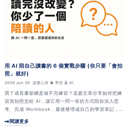
習術
AI 職場應用｜NotebookLM
職場工作復盤術
職場思維與工作術｜時間管理
用 AI 陪自己讀書的 6 個實戰步驟 (你只要「會拍
職場思維與工作術｜卡片盒筆
照」就好)
記法
2026 Jun 30
讀書心得
🧠 學習
🤖 AI
職場思維與工作術｜圖解問題
買了成長書卻總是做不完練習？這篇文章分享如何把練
分析與解決 x AI 視覺化實戰
習頁拍照交給 AI，讓它用一問一答的方式陪你深入思
考、完成 Workbook，最後整理成自己的學習筆記，真
正把書中的觀念用進生活，從「讀過」走向改變。
軟體開發實務｜技術文件寫作
閱讀更多