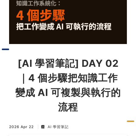
習術
AI 職場應用｜NotebookLM
職場工作復盤術
職場思維與工作術｜時間管理
[AI 學習筆記] DAY 02
職場思維與工作術｜卡片盒筆
｜4 個步驟把知識工作
記法
變成 AI 可複製與執行的
職場思維與工作術｜圖解問題
流程
分析與解決 x AI 視覺化實戰
軟體開發實務｜技術文件寫作
2026 Apr 22
AI 學習筆記