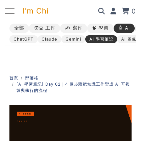
I'm Chi
0
全部
🧑‍💻 工作
✍️ 寫作
🧠 學習
🤖 AI
回主選單
回主選單
回主選單
回主選單
ChatGPT
Claude
Gemini
AI 學習筆記
AI 圖像
✍️ 部落格
🧑‍💻 我的服務
🎤 活動與課程
🎤 課程與企業培訓
➡︎ 訂閱制方案
➡︎ 1 對 1 寫作教練
➡︎ 線上課程
所有主題
首頁
部落格
[AI 學習筆記] Day 02｜4 個步驟把知識工作變成 AI 可複
➡︎ 所有內容
➡︎ 業配合作
➡︎ 講座活動
AI 職場應用｜ChatGPT 職場
製與執行的流程
應用入門
AI 職場應用｜ChatGPT 進階
使用思維
AI 職場應用｜上班族的 AI 學