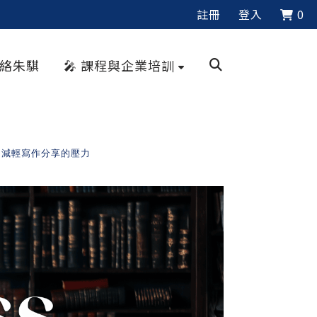
註冊
登入
0
聯絡朱騏
🎤 課程與企業培訓
，減輕寫作分享的壓力