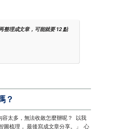
整理成文章，可能就要 12 點
嗎？
容太多，無法收斂怎麼辦呢？ ​ 以我
圖梳理， 最後寫成文章分享。」 ​ 心