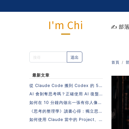
I'm Chi
✍️ 部
送出
首頁
最新文章
從 Claude Code 搬到 Codex 的 5
步驟指南（不需要重寫 Skills 也能做
AI 會剝奪思考嗎？正確使用 AI 復盤
到！）
的 5 個步驟
如何在 10 分鐘內做出一張有你人像照
片的日系課程封面？
《思考的整理學》讀書心得：獨立思考
的秘密，藏在一本沒有 AI 的年代寫下
如何使用 Claude 當中的 Project、S
的書裡
kill、MCP？10 個人中有 9 個會搞錯