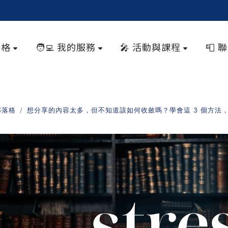
落格
🧑‍💻 我的服務
🎤 活動與課程
📮 
部落格
想分享的內容太多，但不知道該如何收斂嗎？學會這 3 個方法