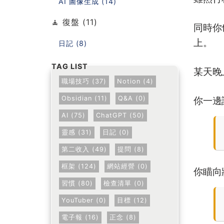
AI 圖像生成 (14)
🧘 復盤 (11)
同時你
上。
日記 (8)
某天晚
職場技巧 (37)
Notion (4)
Obsidian (11)
Q&A (0)
你一邊
AI (75)
ChatGPT (50)
靈感 (31)
日記 (0)
第二收入 (49)
提問 (8)
框架 (124)
網站經營 (0)
你瞄向
習慣 (80)
檢查清單 (0)
YouTuber (0)
目標 (12)
電子報 (16)
正念 (8)