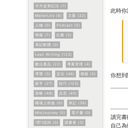
卡片盒筆記法 (7)
此時你
MailerLite (6)
文案 (22)
人物 (0)
Podcast (0)
簡報 (7)
出書 (3)
筆記軟體 (0)
Lean Writing (123)
數位產品 (22)
專案管理 (4)
導覽 (3)
定位 (46)
模版 (0)
你想到
新手 (27)
技巧 (123)
策略 (49)
反思 (40)
職場上班族 (0)
筆記 (39)
MidJourney (5)
電子書 (0)
讀完書
1對1諮詢 (0)
讀書會 (3)
自己為