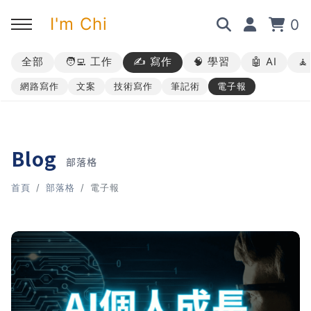
I'm Chi
0
全部
🧑‍💻 工作
✍️ 寫作
🧠 學習
🤖 AI

回主選單
回主選單
回主選單
回主選單
網路寫作
文案
技術寫作
筆記術
電子報
✍️ 部落格
🧑‍💻 我的服務
🎤 活動與課程
🎤 課程與企業培訓
➡︎ 訂閱制方案
➡︎ 1 對 1 寫作教練
➡︎ 線上課程
所有主題
Blog
部落格
➡︎ 所有內容
➡︎ 業配合作
➡︎ 講座活動
AI 職場應用｜ChatGPT 職場
首頁
部落格
電子報
應用入門
AI 職場應用｜ChatGPT 進階
使用思維
AI 職場應用｜上班族的 AI 學