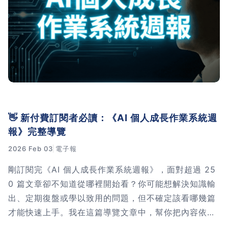
習術
AI 職場應用｜NotebookLM
職場工作復盤術
職場思維與工作術｜時間管理
👋 新付費訂閱者必讀：《AI 個人成長作業系統週
職場思維與工作術｜卡片盒筆
報》完整導覽
記法
2026 Feb 03
電子報
職場思維與工作術｜圖解問題
剛訂閱完《AI 個人成長作業系統週報》，面對超過 25
分析與解決 x AI 視覺化實戰
0 篇文章卻不知道從哪裡開始看？你可能想解決知識輸
出、定期復盤或學以致用的問題，但不確定該看哪幾篇
軟體開發實務｜技術文件寫作
才能快速上手。我在這篇導覽文章中，幫你把內容依照
「最迫切的問題」分類整理好了，每個主題都有推薦的