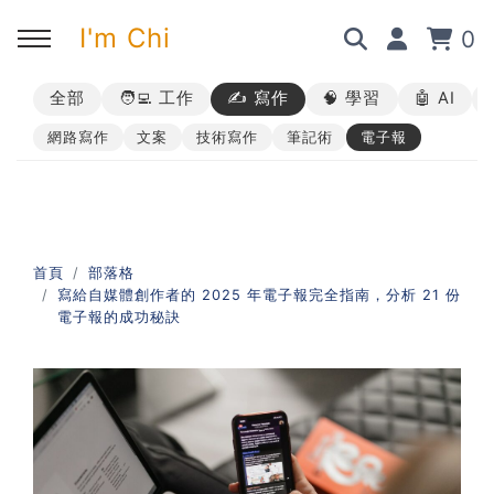
I'm Chi
0
全部
🧑‍💻 工作
✍️ 寫作
🧠 學習
🤖 AI
回主選單
回主選單
回主選單
回主選單
網路寫作
文案
技術寫作
筆記術
電子報
✍️ 部落格
🧑‍💻 我的服務
🎤 活動與課程
🎤 課程與企業培訓
➡︎ 訂閱制方案
➡︎ 1 對 1 寫作教練
➡︎ 線上課程
所有主題
首頁
部落格
寫給自媒體創作者的 2025 年電子報完全指南，分析 21 份
➡︎ 所有內容
➡︎ 業配合作
➡︎ 講座活動
AI 職場應用｜ChatGPT 職場
電子報的成功秘訣
應用入門
AI 職場應用｜ChatGPT 進階
使用思維
AI 職場應用｜上班族的 AI 學