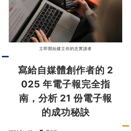
習術
AI 職場應用｜NotebookLM
職場工作復盤術
立即開始建立你的忠實讀者
職場思維與工作術｜時間管理
寫給自媒體創作者的 2
職場思維與工作術｜卡片盒筆
記法
025 年電子報完全指
職場思維與工作術｜圖解問題
南，分析 21 份電子報
分析與解決 x AI 視覺化實戰
的成功秘訣
軟體開發實務｜技術文件寫作