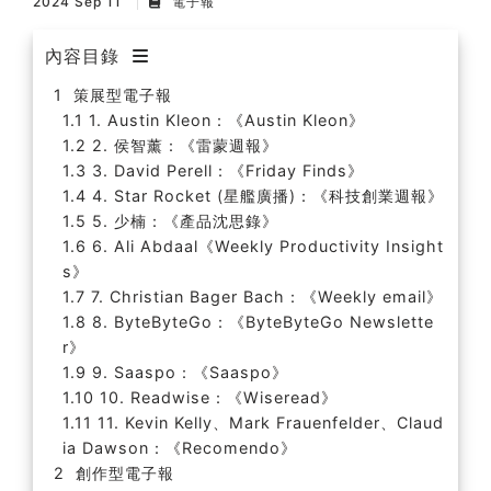
2024 Sep 11
電子報
內容目錄
策展型電子報
1. Austin Kleon：《Austin Kleon》
2. 侯智薰：《雷蒙週報》
3. David Perell：《Friday Finds》
4. Star Rocket (星艦廣播)：《科技創業週報》
5. 少楠：《產品沈思錄》
6. Ali Abdaal《Weekly Productivity Insight
s》
7. Christian Bager Bach：《Weekly email》
8. ByteByteGo：《ByteByteGo Newslette
r》
9. Saaspo：《Saaspo》
10. Readwise：《Wiseread》
11. Kevin Kelly、Mark Frauenfelder、Claud
ia Dawson：《Recomendo》
創作型電子報