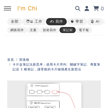
I'm Chi
0
全部
🧑‍💻 工作
✍️ 寫作
🧠 學習
🤖 AI
回主選單
回主選單
回主選單
回主選單
網路寫作
文案
技術寫作
筆記術
電子報
✍️ 部落格
🧑‍💻 我的服務
🎤 活動與課程
🎤 課程與企業培訓
➡︎ 訂閱制方案
➡︎ 1 對 1 寫作教練
➡︎ 線上課程
所有主題
首頁
部落格
卡片盒筆記法新思考：使用卡片序列、關鍵字筆記、專案筆
➡︎ 所有內容
➡︎ 業配合作
➡︎ 講座活動
AI 職場應用｜ChatGPT 職場
記這 3 種筆記，讓零散的卡片碰撞產生新想法
應用入門
AI 職場應用｜ChatGPT 進階
使用思維
AI 職場應用｜上班族的 AI 學