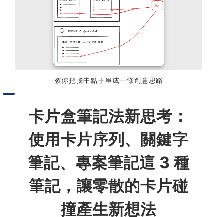
習術
AI 職場應用｜NotebookLM
職場工作復盤術
教你把腦中點子串成一條創意思路
職場思維與工作術｜時間管理
卡片盒筆記法新思考：
職場思維與工作術｜卡片盒筆
記法
使用卡片序列、關鍵字
職場思維與工作術｜圖解問題
筆記、專案筆記這 3 種
分析與解決 x AI 視覺化實戰
筆記，讓零散的卡片碰
軟體開發實務｜技術文件寫作
撞產生新想法