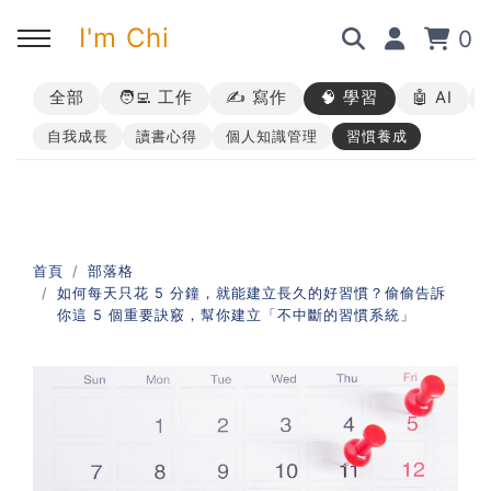
I'm Chi
0
全部
🧑‍💻 工作
✍️ 寫作
🧠 學習
🤖 AI
回主選單
回主選單
回主選單
回主選單
自我成長
讀書心得
個人知識管理
習慣養成
✍️ 部落格
🧑‍💻 我的服務
🎤 活動與課程
🎤 課程與企業培訓
➡︎ 訂閱制方案
➡︎ 1 對 1 寫作教練
➡︎ 線上課程
所有主題
首頁
部落格
如何每天只花 5 分鐘，就能建立長久的好習慣？偷偷告訴
➡︎ 所有內容
➡︎ 業配合作
➡︎ 講座活動
AI 職場應用｜ChatGPT 職場
你這 5 個重要訣竅，幫你建立「不中斷的習慣系統」
應用入門
AI 職場應用｜ChatGPT 進階
使用思維
AI 職場應用｜上班族的 AI 學