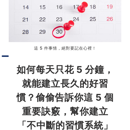
習術
AI 職場應用｜NotebookLM
職場工作復盤術
這 5 件事情，絕對要記在心裡！
職場思維與工作術｜時間管理
如何每天只花 5 分鐘，
職場思維與工作術｜卡片盒筆
記法
就能建立長久的好習
職場思維與工作術｜圖解問題
慣？偷偷告訴你這 5 個
分析與解決 x AI 視覺化實戰
重要訣竅，幫你建立
軟體開發實務｜技術文件寫作
「不中斷的習慣系統」