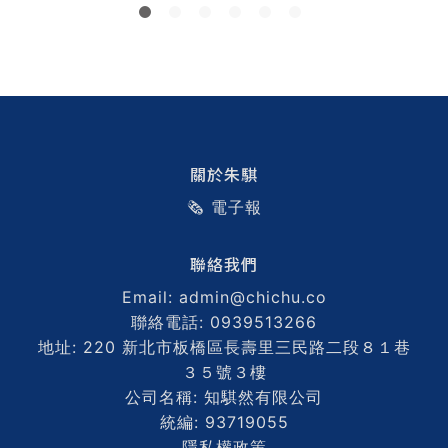
關於朱騏
🗞️ 電子報
聯絡我們
Email: admin@chichu.co
聯絡電話: 0939513266
地址: 220 新北市板橋區長壽里三民路二段８１巷
３５號３樓
公司名稱: 知騏然有限公司
統編: 93719055
隱私權政策