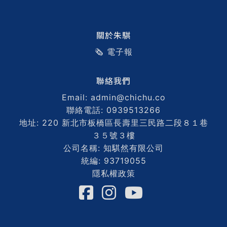
關於朱騏
🗞️ 電子報
聯絡我們
Email: admin@chichu.co
聯絡電話: 0939513266
地址: 220 新北市板橋區長壽里三民路二段８１巷
３５號３樓
公司名稱: 知騏然有限公司
統編: 93719055
隱私權政策