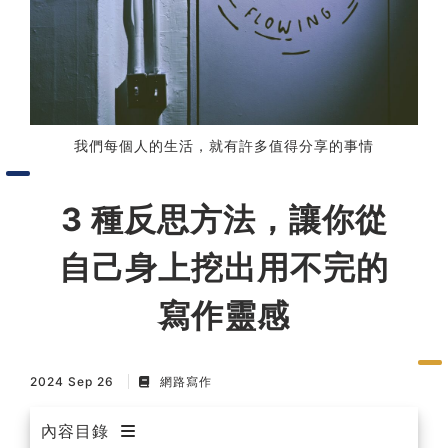
習術
AI 職場應用｜NotebookLM
職場工作復盤術
我們每個人的生活，就有許多值得分享的事情
職場思維與工作術｜時間管理
3 種反思方法，讓你從
職場思維與工作術｜卡片盒筆
自己身上挖出用不完的
記法
寫作靈感
職場思維與工作術｜圖解問題
分析與解決 x AI 視覺化實戰
2024 Sep 26
網路寫作
軟體開發實務｜技術文件寫作
內容目錄