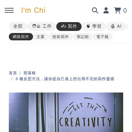
I'm Chi
0
全部
🧑‍💻 工作
✍️ 寫作
🧠 學習
🤖 AI
回主選單
回主選單
回主選單
回主選單
網路寫作
文案
技術寫作
筆記術
電子報
✍️ 部落格
🧑‍💻 我的服務
🎤 活動與課程
🎤 課程與企業培訓
➡︎ 訂閱制方案
➡︎ 1 對 1 寫作教練
➡︎ 線上課程
所有主題
首頁
部落格
3 種反思方法，讓你從自己身上挖出用不完的寫作靈感
➡︎ 所有內容
➡︎ 業配合作
➡︎ 講座活動
AI 職場應用｜ChatGPT 職場
應用入門
AI 職場應用｜ChatGPT 進階
使用思維
AI 職場應用｜上班族的 AI 學