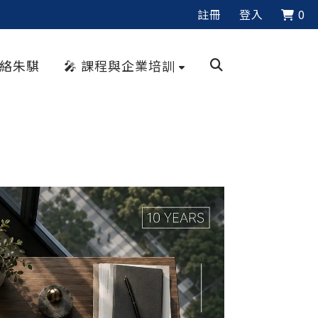
註冊
登入
0
聯絡朱騏
🎤 課程與企業培訓