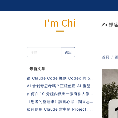
I'm Chi
✍️ 部
送出
首頁
最新文章
從 Claude Code 搬到 Codex 的 5
步驟指南（不需要重寫 Skills 也能做
AI 會剝奪思考嗎？正確使用 AI 復盤
到！）
的 5 個步驟
如何在 10 分鐘內做出一張有你人像照
片的日系課程封面？
《思考的整理學》讀書心得：獨立思考
的秘密，藏在一本沒有 AI 的年代寫下
如何使用 Claude 當中的 Project、S
的書裡
kill、MCP？10 個人中有 9 個會搞錯