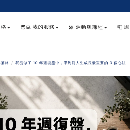
落格
🧑‍💻 我的服務
🎤 活動與課程
📮 
部落格
我從做了 10 年週復盤中，學到對人生成長最重要的 3 個心法