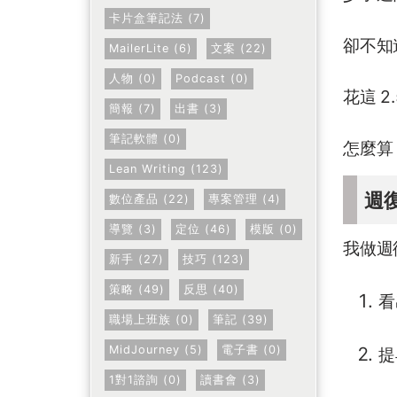
卡片盒筆記法 (7)
卻不知
MailerLite (6)
文案 (22)
人物 (0)
Podcast (0)
花這 
簡報 (7)
出書 (3)
筆記軟體 (0)
怎麼算
Lean Writing (123)
週
數位產品 (22)
專案管理 (4)
導覽 (3)
定位 (46)
模版 (0)
我做週
新手 (27)
技巧 (123)
策略 (49)
反思 (40)
看
職場上班族 (0)
筆記 (39)
MidJourney (5)
電子書 (0)
提
1對1諮詢 (0)
讀書會 (3)