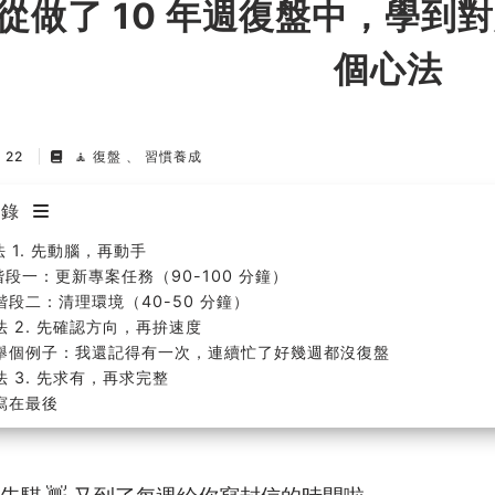
從做了 10 年週復盤中，學到
個心法
n 22
🧘 復盤
習慣養成
目錄
法 1. 先動腦，再動手
階段一：更新專案任務（90-100 分鐘）
階段二：清理環境（40-50 分鐘）
法 2. 先確認方向，再拚速度
舉個例子：我還記得有一次，連續忙了好幾週都沒復盤
法 3. 先求有，再求完整
寫在最後