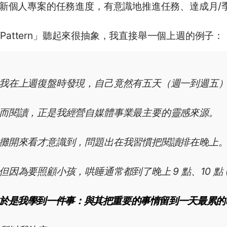
新個人專案的任務進度，有意識地推進任務、達成月/
 Pattern」聽起來很抽象，我直接舉一個上週的例子：
我在上週復盤時發現，自己竟然有五天（週一到週五
而閱讀，正是我經營自媒體事業最主要的靈感來源。
攤開來看才意識到，問題出在我習慣把閱讀排在晚上
但因為要照顧小孩，哄睡通常都到了晚上 9 點、10 點
於是我學到一件事：與其把重要的事情留到一天最累的