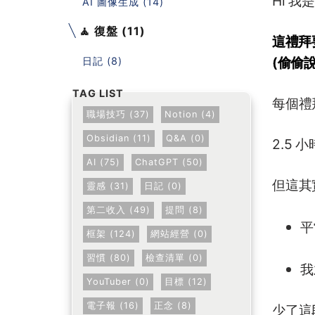
Hi 
AI 圖像生成 (14)
🧘 復盤 (11)
這禮拜
(偷偷
日記 (8)
每個禮拜
職場技巧 (37)
Notion (4)
Obsidian (11)
Q&A (0)
2.5
AI (75)
ChatGPT (50)
但這其
靈感 (31)
日記 (0)
第二收入 (49)
提問 (8)
平
框架 (124)
網站經營 (0)
習慣 (80)
檢查清單 (0)
我
YouTuber (0)
目標 (12)
電子報 (16)
正念 (8)
少了這