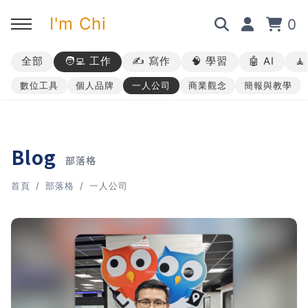
I'm Chi
0
全部
🧑‍💻 工作
✍️ 寫作
🧠 學習
🤖 AI

回主選單
回主選單
回主選單
回主選單
數位工具
個人品牌
一人公司
商業觀念
簡報與教學
✍️ 部落格
🧑‍💻 我的服務
🎤 活動與課程
🎤 課程與企業培訓
➡︎ 訂閱制方案
➡︎ 1 對 1 寫作教練
➡︎ 線上課程
所有主題
Blog
部落格
➡︎ 所有內容
➡︎ 業配合作
➡︎ 講座活動
AI 職場應用｜ChatGPT 職場
首頁
部落格
一人公司
應用入門
AI 職場應用｜ChatGPT 進階
使用思維
AI 職場應用｜上班族的 AI 學