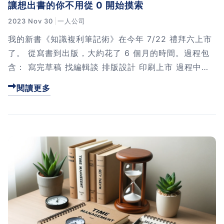
讓想出書的你不用從 0 開始摸索
2023 Nov 30
一人公司
我的新書《知識複利筆記術》在今年 7/22 禮拜六上市
了。 從寫書到出版，大約花了 6 個月的時間。過程包
含： 寫完草稿 找編輯談 排版設計 印刷上市 過程中
受...
閱讀更多