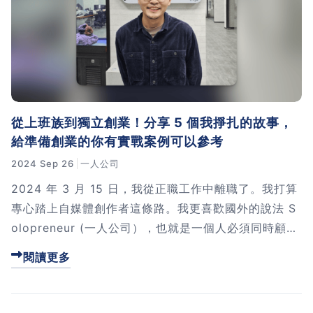
習術
AI 職場應用｜NotebookLM
職場工作復盤術
職場思維與工作術｜時間管理
從上班族到獨立創業！分享 5 個我掙扎的故事，
給準備創業的你有實戰案例可以參考
職場思維與工作術｜卡片盒筆
2024 Sep 26
一人公司
記法
2024 年 3 月 15 日，我從正職工作中離職了。我打算
專心踏上自媒體創作者這條路。我更喜歡國外的說法 S
職場思維與工作術｜圖解問題
olopreneur (一人公司），也就是一個人必須同時顧好
分析與解決 x AI 視覺化實戰
銷售、行銷、營運、財務、客服。這個決定在我心中已
閱讀更多
經很久了，2023 年更是天人交戰的一年。這篇文章，
軟體開發實務｜技術文件寫作
我想跟你分享 5 個苦思一年的掙扎。