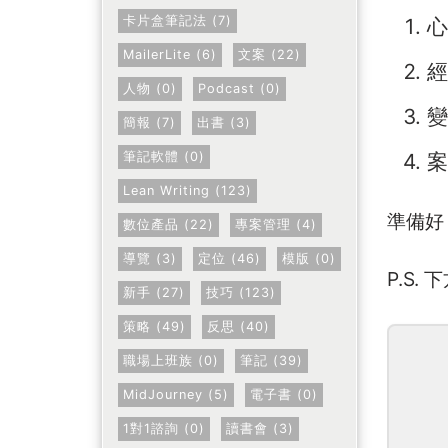
卡片盒筆記法 (7)
心
MailerLite (6)
文案 (22)
經
人物 (0)
Podcast (0)
變
簡報 (7)
出書 (3)
筆記軟體 (0)
案
Lean Writing (123)
準備好
數位產品 (22)
專案管理 (4)
導覽 (3)
定位 (46)
模版 (0)
P.S
新手 (27)
技巧 (123)
策略 (49)
反思 (40)
職場上班族 (0)
筆記 (39)
MidJourney (5)
電子書 (0)
1對1諮詢 (0)
讀書會 (3)