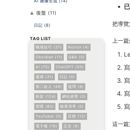
AI 圖像生成 (14)
已
🧘 復盤 (11)
把導覽
日記 (8)
上一篇
職場技巧 (37)
Notion (4)
Le
Obsidian (11)
Q&A (0)
寫
AI (75)
ChatGPT (50)
靈感 (31)
日記 (0)
寫
第二收入 (49)
提問 (8)
寫
框架 (124)
網站經營 (0)
寫
習慣 (80)
檢查清單 (0)
YouTuber (0)
目標 (12)
這一篇
電子報 (16)
正念 (8)