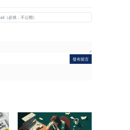
發布留言
送出
出