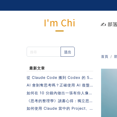
I'm Chi
✍️ 部
送出
首頁
最新文章
從 Claude Code 搬到 Codex 的 5
步驟指南（不需要重寫 Skills 也能做
AI 會剝奪思考嗎？正確使用 AI 復盤
到！）
的 5 個步驟
如何在 10 分鐘內做出一張有你人像照
片的日系課程封面？
《思考的整理學》讀書心得：獨立思考
的秘密，藏在一本沒有 AI 的年代寫下
如何使用 Claude 當中的 Project、S
的書裡
kill、MCP？10 個人中有 9 個會搞錯