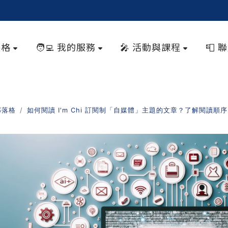
落格
🧑‍💻 我的服務
🎤 活動與課程
📮 
部落格
如何閱讀 I'm Chi 訂閱制「自媒體」主題的文章？了解閱讀順