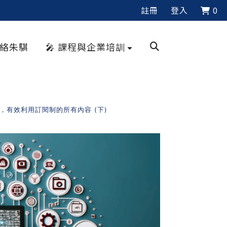
註冊
登入
0
聯絡朱騏
🎤 課程與企業培訓
序，有效利用訂閱制的所有內容 (下)