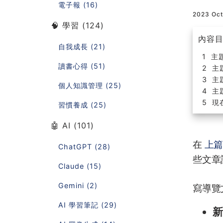
電子報 (16)
2023 Oc
🧠 學習 (124)
內容
自我成長 (21)
主
讀書心得 (51)
主
主
個人知識管理 (25)
主
現
習慣養成 (25)
🤖 AI (101)
在
上
ChatGPT (28)
些文章
Claude (15)
Gemini (2)
寫導覽
AI 學習筆記 (29)
新