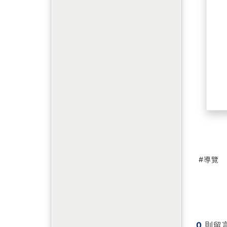
導覽
0
則留