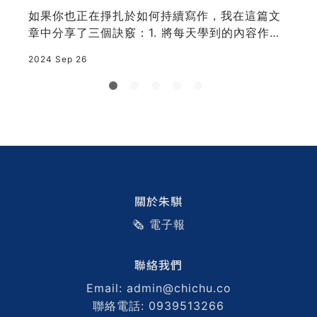
如果你也正在掙扎於如何持續寫作，我在這篇文
章中分享了三個訣竅：1. 將每天學到的內容作為
書
2
寫作題 2. 設定固定的寫作時間，在日常生活中為
2024 Sep 26
寫作騰出空 3. 勇敢地將寫作成果發布在社群平台
上，從中獲取反饋。這些簡單卻有效的策略，將
幫助你克服寫作障礙，讓寫作成為日常生活的一
部分。
關於朱騏
🗞️ 電子報
聯絡我們
Email: admin@chichu.co
聯絡電話: 0939513266