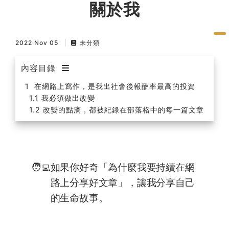
關於我
習術
AI 職場應用｜NotebookLM
2022 Nov 05
未分類
職場工作復盤術
內容目錄
在網路上寫作，是我出社會後報酬率最高的投資
職場思維與工作術｜時間管理
我必須做出改變
改變的點滴，都被紀錄在部落格中的每一篇文章
職場思維與工作術｜卡片盒筆
記法
職場思維與工作術｜圖解問題
🧑‍💻
如果你好奇「為什麼我要持續在網
分析與解決 x AI 視覺化實戰
路上分享好文章」，讓我分享自己
的生命故事。
軟體開發實務｜技術文件寫作