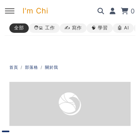
I'm Chi
0
全部
🧑‍💻 工作
✍️ 寫作
🧠 學習
🤖 AI
回主選單
回主選單
回主選單
回主選單
✍️ 部落格
🧑‍💻 我的服務
🎤 活動與課程
🎤 課程與企業培訓
➡︎ 訂閱制方案
➡︎ 1 對 1 寫作教練
➡︎ 線上課程
所有主題
首頁
部落格
關於我
➡︎ 所有內容
➡︎ 業配合作
➡︎ 講座活動
AI 職場應用｜ChatGPT 職場
應用入門
AI 職場應用｜ChatGPT 進階
使用思維
AI 職場應用｜上班族的 AI 學