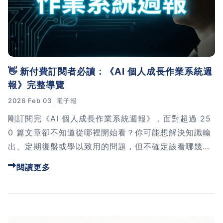
習術
AI 職場應用｜NotebookLM
職場工作復盤術
👋 新付費訂閱者必讀：《AI 個人成長作業系統週
報》完整導覽
職場思維與工作術｜時間管理
2026 Feb 03
電子報
職場思維與工作術｜卡片盒筆
剛訂閱完《AI 個人成長作業系統週報》，面對超過 25
記法
0 篇文章卻不知道從哪裡開始看？你可能想解決知識輸
出、定期復盤或學以致用的問題，但不確定該看哪幾篇
職場思維與工作術｜圖解問題
才能快速上手。我在這篇導覽文章中，幫你把內容依照
閱讀更多
分析與解決 x AI 視覺化實戰
「最迫切的問題」分類整理好了，每個主題都有推薦的
閱讀順序和可以直接用的 AI 指令範本。點進來看看，
讓我幫你用最短時間找到最需要的內容！
軟體開發實務｜技術文件寫作