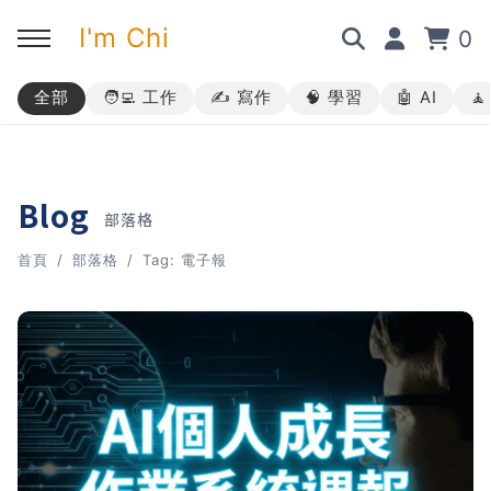
I'm Chi
0
全部
🧑‍💻 工作
✍️ 寫作
🧠 學習
🤖 AI

回主選單
回主選單
回主選單
回主選單
✍️ 部落格
🧑‍💻 我的服務
🎤 活動與課程
🎤 課程與企業培訓
Blog
部落格
➡︎ 訂閱制方案
➡︎ 1 對 1 寫作教練
➡︎ 線上課程
所有主題
首頁
部落格
Tag: 電子報
➡︎ 所有內容
➡︎ 業配合作
➡︎ 講座活動
AI 職場應用｜ChatGPT 職場
應用入門
AI 職場應用｜ChatGPT 進階
使用思維
AI 職場應用｜上班族的 AI 學