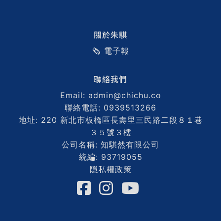
關於朱騏
🗞️ 電子報
聯絡我們
Email: admin@chichu.co
聯絡電話: 0939513266
地址: 220 新北市板橋區長壽里三民路二段８１巷
３５號３樓
公司名稱: 知騏然有限公司
統編: 93719055
隱私權政策