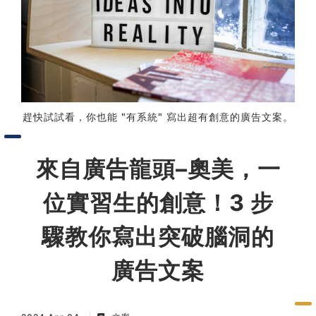
習術
AI 職場應用｜NotebookLM
職場工作復盤術
趕快試試看，你也能 "有系統" 寫出超有創意的廣告文案。
職場思維與工作術｜時間管理
來自廣告龍頭–奧美，一
職場思維與工作術｜卡片盒筆
記法
位實習生的創意！3 步
職場思維與工作術｜圖解問題
驟教你寫出突破腦洞的
分析與解決 x AI 視覺化實戰
廣告文案
軟體開發實務｜技術文件寫作