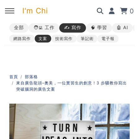
I'm Chi
0
全部
🧑‍💻 工作
✍️ 寫作
🧠 學習
🤖 AI
回主選單
回主選單
回主選單
回主選單
網路寫作
文案
技術寫作
筆記術
電子報
✍️ 部落格
🧑‍💻 我的服務
🎤 活動與課程
🎤 課程與企業培訓
➡︎ 訂閱制方案
➡︎ 1 對 1 寫作教練
➡︎ 線上課程
所有主題
首頁
部落格
來自廣告龍頭–奧美，一位實習生的創意！3 步驟教你寫出
➡︎ 所有內容
➡︎ 業配合作
➡︎ 講座活動
AI 職場應用｜ChatGPT 職場
突破腦洞的廣告文案
應用入門
AI 職場應用｜ChatGPT 進階
使用思維
AI 職場應用｜上班族的 AI 學