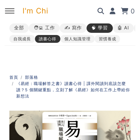
I'm Chi
0
全部
🧑‍💻 工作
✍️ 寫作
🧠 學習
🤖 AI
回主選單
回主選單
回主選單
回主選單
自我成長
讀書心得
個人知識管理
習慣養成
✍️ 部落格
🧑‍💻 我的服務
🎤 活動與課程
🎤 課程與企業培訓
➡︎ 訂閱制方案
➡︎ 1 對 1 寫作教練
➡︎ 線上課程
所有主題
首頁
部落格
《易經：職場解答之書》讀書心得 | 課外閱讀到底該怎麼
➡︎ 所有內容
➡︎ 業配合作
➡︎ 講座活動
AI 職場應用｜ChatGPT 職場
讀？5 個關鍵重點，立刻了解《易經》如何在工作上帶給你
應用入門
新想法
AI 職場應用｜ChatGPT 進階
使用思維
AI 職場應用｜上班族的 AI 學