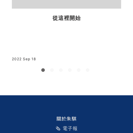
從這裡開始
2
2022 Sep 18
關於朱騏
🗞️ 電子報