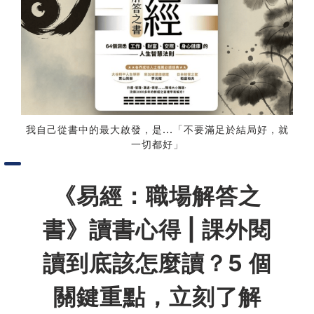
習術
AI 職場應用｜NotebookLM
職場工作復盤術
職場思維與工作術｜時間管理
我自己從書中的最大啟發，是...「不要滿足於結局好，就
一切都好」
職場思維與工作術｜卡片盒筆
記法
《易經：職場解答之
書》讀書心得 | 課外閱
職場思維與工作術｜圖解問題
分析與解決 x AI 視覺化實戰
讀到底該怎麼讀？5 個
軟體開發實務｜技術文件寫作
關鍵重點，立刻了解