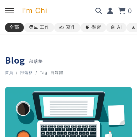
I'm Chi
0
全部
🧑‍💻 工作
✍️ 寫作
🧠 學習
🤖 AI

回主選單
回主選單
回主選單
回主選單
✍️ 部落格
🧑‍💻 我的服務
🎤 活動與課程
🎤 課程與企業培訓
Blog
部落格
➡︎ 訂閱制方案
➡︎ 1 對 1 寫作教練
➡︎ 線上課程
所有主題
首頁
部落格
Tag: 自媒體
➡︎ 所有內容
➡︎ 業配合作
➡︎ 講座活動
AI 職場應用｜ChatGPT 職場
應用入門
AI 職場應用｜ChatGPT 進階
使用思維
AI 職場應用｜上班族的 AI 學