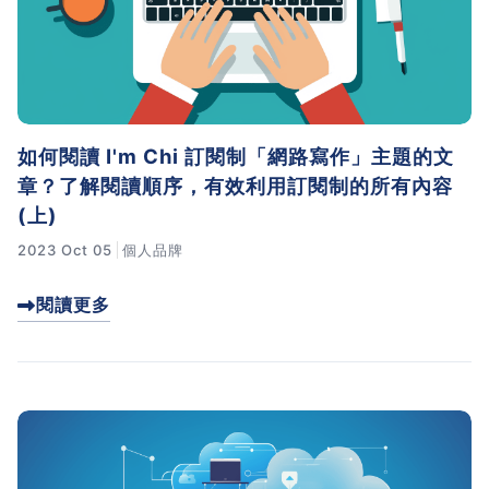
習術
AI 職場應用｜NotebookLM
職場工作復盤術
如何閱讀 I'm Chi 訂閱制「網路寫作」主題的文
章？了解閱讀順序，有效利用訂閱制的所有內容
職場思維與工作術｜時間管理
(上)
2023 Oct 05
個人品牌
職場思維與工作術｜卡片盒筆
記法
閱讀更多
職場思維與工作術｜圖解問題
分析與解決 x AI 視覺化實戰
軟體開發實務｜技術文件寫作