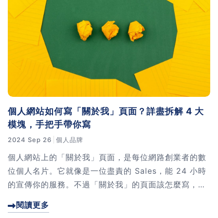
習術
AI 職場應用｜NotebookLM
職場工作復盤術
職場思維與工作術｜時間管理
個人網站如何寫「關於我」頁面？詳盡拆解 4 大
職場思維與工作術｜卡片盒筆
模塊，手把手帶你寫
記法
2024 Sep 26
個人品牌
職場思維與工作術｜圖解問題
個人網站上的「關於我」頁面，是每位網路創業者的數
分析與解決 x AI 視覺化實戰
位個人名片。它就像是一位盡責的 Sales，能 24 小時
的宣傳你的服務。不過「關於我」的頁面該怎麼寫，才
軟體開發實務｜技術文件寫作
夠吸引人呢? 這篇文章我會跟你分享 4 個模塊，手把手
閱讀更多
的帶你來寫過「關於我」頁面。