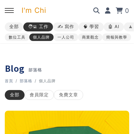
I'm Chi
0
全部
🧑‍💻 工作
✍️ 寫作
🧠 學習
🤖 AI

回主選單
回主選單
回主選單
回主選單
數位工具
個人品牌
一人公司
商業觀念
簡報與教學
✍️ 部落格
🧑‍💻 我的服務
🎤 活動與課程
🎤 課程與企業培訓
➡︎ 訂閱制方案
➡︎ 1 對 1 寫作教練
➡︎ 線上課程
所有主題
Blog
部落格
➡︎ 所有內容
➡︎ 業配合作
➡︎ 講座活動
AI 職場應用｜ChatGPT 職場
首頁
部落格
個人品牌
應用入門
全部
會員限定
免費文章
AI 職場應用｜ChatGPT 進階
使用思維
AI 職場應用｜上班族的 AI 學