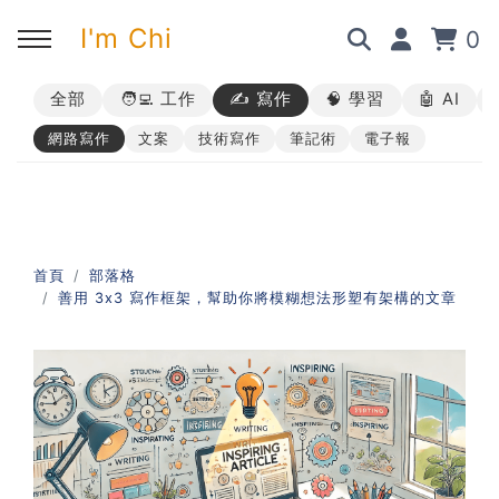
I'm Chi
0
全部
🧑‍💻 工作
✍️ 寫作
🧠 學習
🤖 AI
回主選單
回主選單
回主選單
回主選單
網路寫作
文案
技術寫作
筆記術
電子報
✍️ 部落格
🧑‍💻 我的服務
🎤 活動與課程
🎤 課程與企業培訓
➡︎ 訂閱制方案
➡︎ 1 對 1 寫作教練
➡︎ 線上課程
所有主題
首頁
部落格
善用 3x3 寫作框架，幫助你將模糊想法形塑有架構的文章
➡︎ 所有內容
➡︎ 業配合作
➡︎ 講座活動
AI 職場應用｜ChatGPT 職場
應用入門
AI 職場應用｜ChatGPT 進階
使用思維
AI 職場應用｜上班族的 AI 學