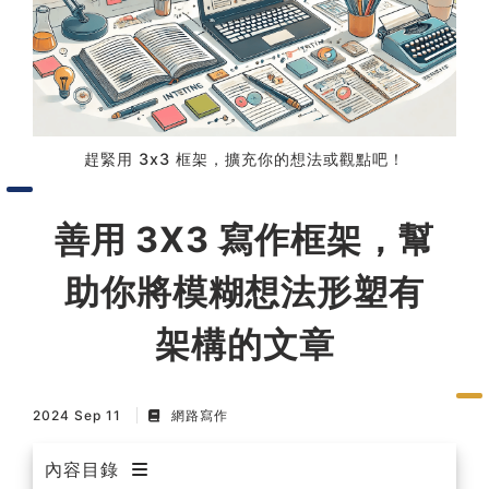
習術
AI 職場應用｜NotebookLM
職場工作復盤術
趕緊用 3x3 框架，擴充你的想法或觀點吧！
職場思維與工作術｜時間管理
善用 3X3 寫作框架，幫
職場思維與工作術｜卡片盒筆
助你將模糊想法形塑有
記法
架構的文章
職場思維與工作術｜圖解問題
分析與解決 x AI 視覺化實戰
2024 Sep 11
網路寫作
軟體開發實務｜技術文件寫作
內容目錄