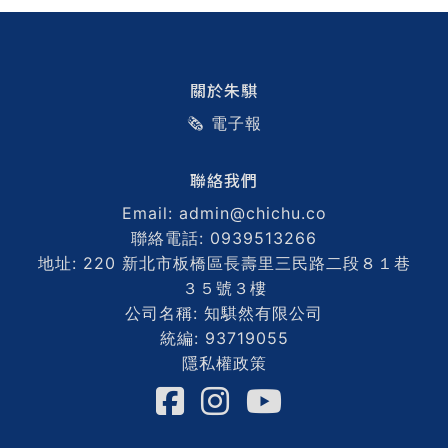
關於朱騏
🗞️ 電子報
聯絡我們
Email: admin@chichu.co
聯絡電話: 0939513266
地址: 220 新北市板橋區長壽里三民路二段８１巷
３５號３樓
公司名稱: 知騏然有限公司
統編: 93719055
隱私權政策