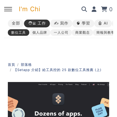
I'm Chi
0
全部
🧑‍💻 工作
✍️ 寫作
🧠 學習
🤖 AI
回主選單
回主選單
回主選單
回主選單
數位工具
個人品牌
一人公司
商業觀念
簡報與教學
✍️ 部落格
🧑‍💻 我的服務
🎤 活動與課程
🎤 課程與企業培訓
➡︎ 訂閱制方案
➡︎ 1 對 1 寫作教練
➡︎ 線上課程
所有主題
首頁
部落格
【Setapp 介紹】給工具控的 25 款數位工具推薦 (上)
➡︎ 所有內容
➡︎ 業配合作
➡︎ 講座活動
AI 職場應用｜ChatGPT 職場
應用入門
AI 職場應用｜ChatGPT 進階
使用思維
AI 職場應用｜上班族的 AI 學