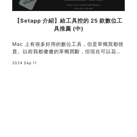
你
【Setapp 介紹】給工具控的 25 款數位工
)
具推薦 (中)
Mac 上有很多好用的數位工具，但是單獨買都很
貴。以前我都傻傻的單獨買斷，但現在可以花固
定的 $161.88/年 (換算台幣約 5,500/年) 使用
2
2024 Sep 11
n
250+ 個好用的數位工具。這款訂閱制服務叫作
Setapp。這篇文章讓我跟你介紹 25 款好用 Set
論
app 工具。
關於朱騏
🗞️ 電子報