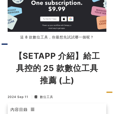
習術
AI 職場應用｜NotebookLM
職場工作復盤術
這 8 款數位工具，你最想先試試哪一個呢？
職場思維與工作術｜時間管理
【SETAPP 介紹】給工
職場思維與工作術｜卡片盒筆
具控的 25 款數位工具
記法
推薦 (上)
職場思維與工作術｜圖解問題
分析與解決 x AI 視覺化實戰
2024 Sep 11
數位工具
軟體開發實務｜技術文件寫作
內容目錄