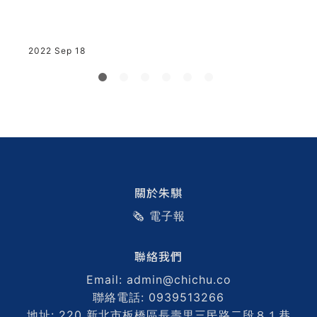
2022 Sep 18
2
關於朱騏
🗞️ 電子報
聯絡我們
Email: admin@chichu.co
聯絡電話: 0939513266
地址: 220 新北市板橋區長壽里三民路二段８１巷