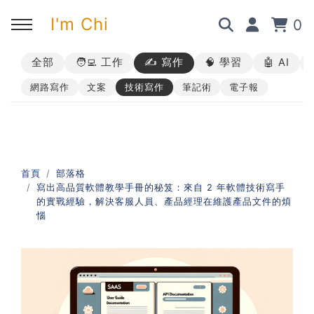
I'm Chi
0
全部
🧑‍💻 工作
✍️ 寫作
🧠 學習
🤖 AI
回主選單
回主選單
回主選單
回主選單
網路寫作
文案
技術寫作
筆記術
電子報
✍️ 部落格
🧑‍💻 我的服務
🎤 活動與課程
🎤 課程與企業培訓
➡︎ 訂閱制方案
➡︎ 1 對 1 寫作教練
➡︎ 線上課程
所有主題
首頁
部落格
寫出高品質軟體教學手冊的秘笈：來自 2 年軟體技術寫手
➡︎ 所有內容
➡︎ 業配合作
➡︎ 講座活動
AI 職場應用｜ChatGPT 職場
的實戰經驗，解決客服人員、產品經理在維護產品文件的煩
應用入門
惱
AI 職場應用｜ChatGPT 進階
使用思維
AI 職場應用｜上班族的 AI 學