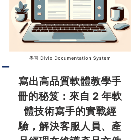
習術
AI 職場應用｜NotebookLM
職場工作復盤術
職場思維與工作術｜時間管理
學習 Divio Documentation System
職場思維與工作術｜卡片盒筆
寫出高品質軟體教學手
記法
冊的秘笈：來自 2 年軟
職場思維與工作術｜圖解問題
分析與解決 x AI 視覺化實戰
體技術寫手的實戰經
驗，解決客服人員、產
軟體開發實務｜技術文件寫作