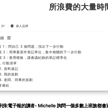
所浪費的大量時
p 21
個人品牌
目錄
 1 : 問自己 3 個問題，找出下一步行動
竅 2 : 用專案當作筆記單位，集中相關的下一步行動
竅 3 : 善用模板，讓會議紀錄的筆記標準化
1. 行動清單
2. 資料速記
3. 我的規劃
4. 老闆、同事的規劃
考連結
利朱電子報的讀者- Michelle 詢問一個多數上班族都