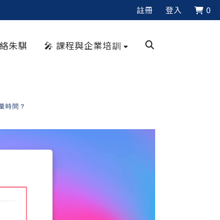
註冊
登入
0
聯絡朱騏
🎤 課程與企業培訓
量時間？