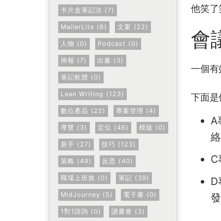
他笑了
卡片盒筆記法 (7)
MailerLite (6)
文案 (22)
會議
人物 (0)
Podcast (0)
簡報 (7)
出書 (3)
一個有
筆記軟體 (0)
Lean Writing (123)
下面是
數位產品 (22)
專案管理 (4)
A
導覽 (3)
定位 (46)
模版 (0)
絡
新手 (27)
技巧 (123)
C
策略 (49)
反思 (40)
職場上班族 (0)
筆記 (39)
D
MidJourney (5)
電子書 (0)
發
1對1諮詢 (0)
讀書會 (3)