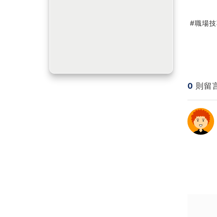
職場技
0
則留
送出
送出