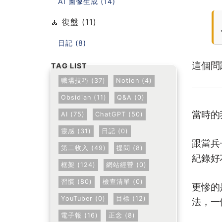
AI 圖像生成 (14)
🧘 復盤 (11)
日記 (8)
這個問
職場技巧 (37)
Notion (4)
Obsidian (11)
Q&A (0)
當時的
AI (75)
ChatGPT (50)
靈感 (31)
日記 (0)
跟當兵
第二收入 (49)
提問 (8)
紀錄好
框架 (124)
網站經營 (0)
習慣 (80)
檢查清單 (0)
更慘的
YouTuber (0)
目標 (12)
法，一
電子報 (16)
正念 (8)