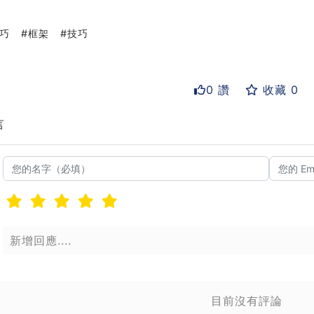
巧
框架
技巧
0 讚
收藏 0
言
送出
送
目前沒有評論