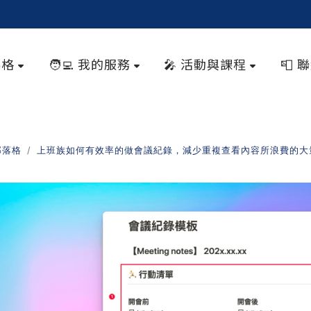
落格
🧑‍💻 我的服務
🎤 活動與課程
📮 
部落格
上班族如何有效率的做會議紀錄，減少重複查看內容所浪費的大