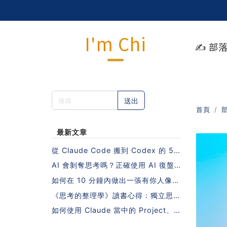
I'm Chi
✍️ 部
送出
首頁
最新文章
從 Claude Code 搬到 Codex 的 5
步驟指南（不需要重寫 Skills 也能做
AI 會剝奪思考嗎？正確使用 AI 復盤
到！）
的 5 個步驟
如何在 10 分鐘內做出一張有你人像照
片的日系課程封面？
《思考的整理學》讀書心得：獨立思考
的秘密，藏在一本沒有 AI 的年代寫下
如何使用 Claude 當中的 Project、S
的書裡
kill、MCP？10 個人中有 9 個會搞錯