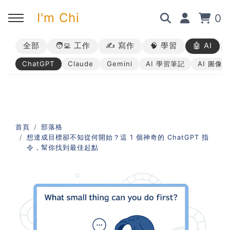
I'm Chi
0
全部
🧑‍💻 工作
✍️ 寫作
🧠 學習
🤖 AI
回主選單
回主選單
回主選單
回主選單
ChatGPT
Claude
Gemini
AI 學習筆記
AI 圖像
✍️ 部落格
🧑‍💻 我的服務
🎤 活動與課程
🎤 課程與企業培訓
➡︎ 訂閱制方案
➡︎ 1 對 1 寫作教練
➡︎ 線上課程
所有主題
首頁
部落格
想達成目標卻不知從何開始？這 1 個神奇的 ChatGPT 指
➡︎ 所有內容
➡︎ 業配合作
➡︎ 講座活動
AI 職場應用｜ChatGPT 職場
令，幫你找到最佳起點
應用入門
AI 職場應用｜ChatGPT 進階
使用思維
AI 職場應用｜上班族的 AI 學