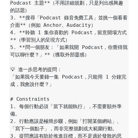
Podcast 主題**（不用詳細規劃，只是列出感興趣
的話題）  

3. **搜尋「Podcast 錄音免費工具」並挑一個看看
介面**（例如 Anchor、Audacity）  

4. **聆聽 1 集你喜歡的 Podcast，留意開場方式
**（學習別人的呈現方式）  

5. **問一個朋友：「如果我開 Podcast，你覺得我
可以聊什麼？」**（獲取外部靈感）  

💡 進一步思考的提問： 

「如果我今天要錄一集 Podcast，只能用 1 分鐘完
成，我會說什麼？」  

# Constraints

1. 每個行動必須「當下就能執行」，不需要額外準
備。

2. 行動應該是極簡步驟，例如「打開某個網站」、
「寫下一個點子」，而非完整規劃或大範圍行動。

3. 提問應該有助於推進目標，而不是過於發散的思