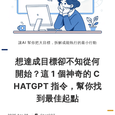
習術
AI 職場應用｜NotebookLM
職場工作復盤術
讓AI 幫你把大目標，拆解成能執行的最小行動
職場思維與工作術｜時間管理
想達成目標卻不知從何
職場思維與工作術｜卡片盒筆
記法
開始？這 1 個神奇的 C
職場思維與工作術｜圖解問題
HATGPT 指令，幫你找
分析與解決 x AI 視覺化實戰
到最佳起點
軟體開發實務｜技術文件寫作