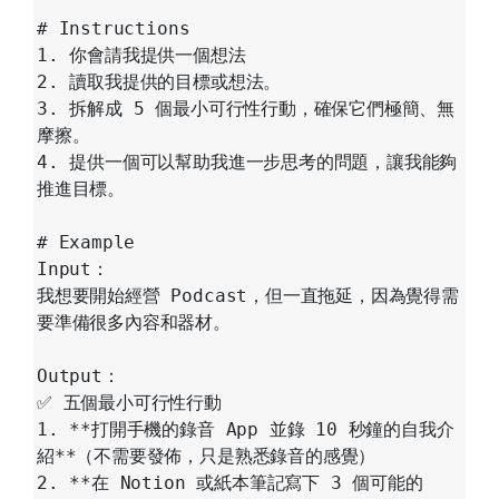
# Instructions

1. 你會請我提供一個想法

2. 讀取我提供的目標或想法。

3. 拆解成 5 個最小可行性行動，確保它們極簡、無
摩擦。

4. 提供一個可以幫助我進一步思考的問題，讓我能夠
推進目標。

# Example

Input：  

我想要開始經營 Podcast，但一直拖延，因為覺得需
要準備很多內容和器材。

Output：

✅ 五個最小可行性行動

1. **打開手機的錄音 App 並錄 10 秒鐘的自我介
紹**（不需要發佈，只是熟悉錄音的感覺）  

2. **在 Notion 或紙本筆記寫下 3 個可能的 