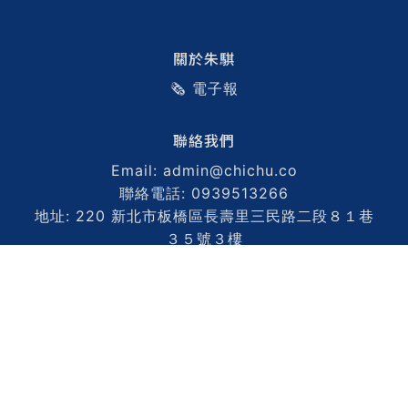
關於朱騏
🗞️ 電子報
聯絡我們
Email: admin@chichu.co
聯絡電話: 0939513266
地址: 220 新北市板橋區長壽里三民路二段８１巷
３５號３樓
公司名稱: 知騏然有限公司
統編: 93719055
隱私權政策