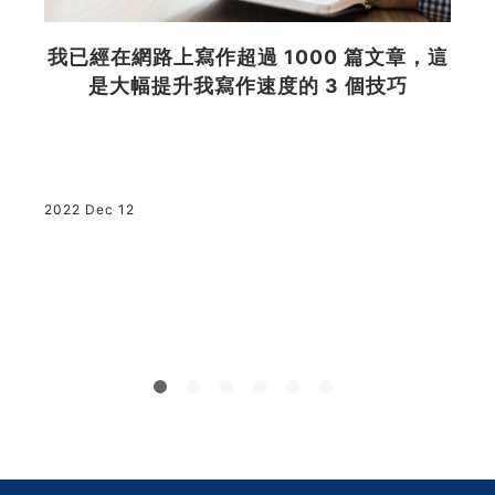
表
步
我已經在網路上寫作超過 1000 篇文章，這
是大幅提升我寫作速度的 3 個技巧
i
2
進
2022 Dec 12