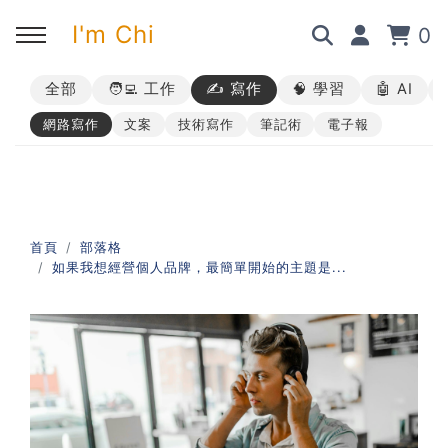
I'm Chi
0
全部
🧑‍💻 工作
✍️ 寫作
🧠 學習
🤖 AI
回主選單
回主選單
回主選單
回主選單
網路寫作
文案
技術寫作
筆記術
電子報
✍️ 部落格
🧑‍💻 我的服務
🎤 活動與課程
🎤 課程與企業培訓
➡︎ 訂閱制方案
➡︎ 1 對 1 寫作教練
➡︎ 線上課程
所有主題
首頁
部落格
如果我想經營個人品牌，最簡單開始的主題是...
➡︎ 所有內容
➡︎ 業配合作
➡︎ 講座活動
AI 職場應用｜ChatGPT 職場
應用入門
AI 職場應用｜ChatGPT 進階
使用思維
AI 職場應用｜上班族的 AI 學