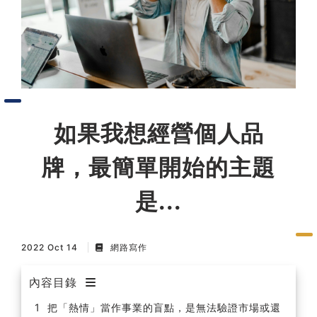
習術
AI 職場應用｜NotebookLM
職場工作復盤術
職場思維與工作術｜時間管理
如果我想經營個人品
牌，最簡單開始的主題
職場思維與工作術｜卡片盒筆
記法
是...
職場思維與工作術｜圖解問題
分析與解決 x AI 視覺化實戰
2022 Oct 14
網路寫作
內容目錄
軟體開發實務｜技術文件寫作
把「熱情」當作事業的盲點，是無法驗證市場或還