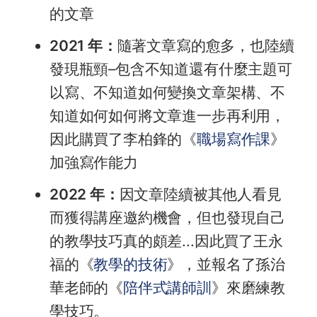
的文章
2021 年：
隨著文章寫的愈多，也陸續
發現瓶頸–包含不知道還有什麼主題可
以寫、不知道如何變換文章架構、不
知道如何如何將文章進一步再利用，
因此購買了李柏鋒的《
職場寫作課
》
加強寫作能力
2022 年：
因文章陸續被其他人看見
而獲得講座邀約機會，但也發現自己
的教學技巧真的頗差...因此買了王永
福的《
教學的技術
》，並報名了孫治
華老師的《
陪伴式講師訓
》來磨練教
學技巧。