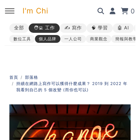
I'm Chi
0
全部
🧑‍💻 工作
✍️ 寫作
🧠 學習
🤖 AI
回主選單
回主選單
回主選單
回主選單
數位工具
個人品牌
一人公司
商業觀念
簡報與教學
✍️ 部落格
🧑‍💻 我的服務
🎤 活動與課程
🎤 課程與企業培訓
➡︎ 訂閱制方案
➡︎ 1 對 1 寫作教練
➡︎ 線上課程
所有主題
首頁
部落格
持續在網路上寫作可以獲得什麼成果？ 2019 到 2022 年
➡︎ 所有內容
➡︎ 業配合作
➡︎ 講座活動
AI 職場應用｜ChatGPT 職場
我看到自己的 5 個改變 (而你也可以)
應用入門
AI 職場應用｜ChatGPT 進階
使用思維
AI 職場應用｜上班族的 AI 學