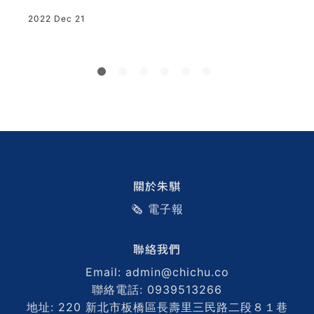
率
2022 Dec 21
2
關於朱騏
🗞️ 電子報
聯絡我們
Email: admin@chichu.co
聯絡電話: 0939513266
地址: 220 新北市板橋區長壽里三民路二段８１巷