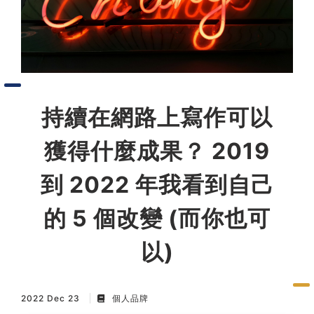
習術
AI 職場應用｜NotebookLM
職場工作復盤術
持續在網路上寫作可以
職場思維與工作術｜時間管理
獲得什麼成果？ 2019
職場思維與工作術｜卡片盒筆
到 2022 年我看到自己
記法
的 5 個改變 (而你也可
職場思維與工作術｜圖解問題
分析與解決 x AI 視覺化實戰
以)
軟體開發實務｜技術文件寫作
2022 Dec 23
個人品牌