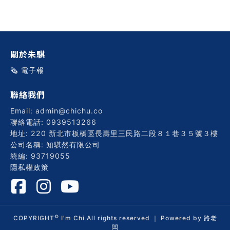
習術
AI 職場應用｜NotebookLM
關於朱騏
職場工作復盤術
🗞️ 電子報
職場思維與工作術｜時間管理
聯絡我們
Email: admin@chichu.co
職場思維與工作術｜卡片盒筆
聯絡電話: 0939513266
記法
地址: 220 新北市板橋區長壽里三民路二段８１巷３５號３樓
公司名稱: 知騏然有限公司
統編: 93719055
職場思維與工作術｜圖解問題
隱私權政策
分析與解決 x AI 視覺化實戰
軟體開發實務｜技術文件寫作
©
COPYRIGHT
I'm Chi All rights reserved ｜ Powered by
路老
闆