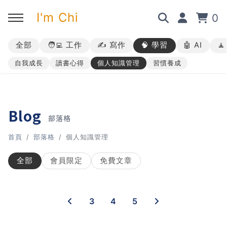
I'm Chi
0
全部
🧑‍💻 工作
✍️ 寫作
🧠 學習
🤖 AI

回主選單
回主選單
回主選單
回主選單
自我成長
讀書心得
個人知識管理
習慣養成
✍️ 部落格
🧑‍💻 我的服務
🎤 活動與課程
🎤 課程與企業培訓
➡︎ 訂閱制方案
➡︎ 1 對 1 寫作教練
➡︎ 線上課程
所有主題
Blog
部落格
➡︎ 所有內容
➡︎ 業配合作
➡︎ 講座活動
AI 職場應用｜ChatGPT 職場
首頁
部落格
個人知識管理
應用入門
全部
會員限定
免費文章
AI 職場應用｜ChatGPT 進階
使用思維
3
4
5
AI 職場應用｜上班族的 AI 學