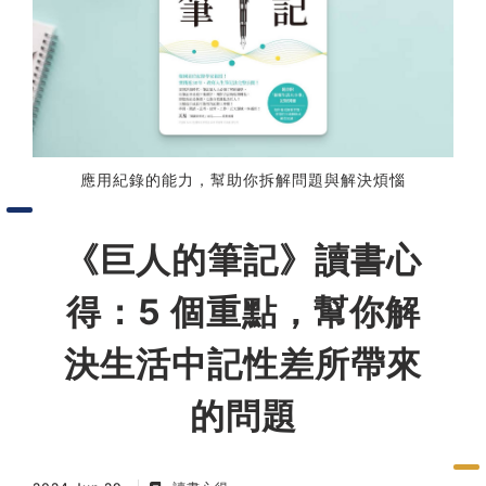
習術
AI 職場應用｜NotebookLM
職場工作復盤術
應用紀錄的能力，幫助你拆解問題與解決煩惱
職場思維與工作術｜時間管理
《巨人的筆記》讀書心
職場思維與工作術｜卡片盒筆
記法
得：5 個重點，幫你解
職場思維與工作術｜圖解問題
決生活中記性差所帶來
分析與解決 x AI 視覺化實戰
的問題
軟體開發實務｜技術文件寫作