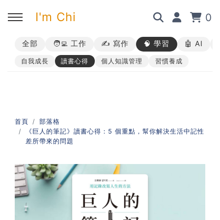
I'm Chi
0
全部
🧑‍💻 工作
✍️ 寫作
🧠 學習
🤖 AI
回主選單
回主選單
回主選單
回主選單
自我成長
讀書心得
個人知識管理
習慣養成
✍️ 部落格
🧑‍💻 我的服務
🎤 活動與課程
🎤 課程與企業培訓
➡︎ 訂閱制方案
➡︎ 1 對 1 寫作教練
➡︎ 線上課程
所有主題
首頁
部落格
《巨人的筆記》讀書心得：5 個重點，幫你解決生活中記性
➡︎ 所有內容
➡︎ 業配合作
➡︎ 講座活動
AI 職場應用｜ChatGPT 職場
差所帶來的問題
應用入門
AI 職場應用｜ChatGPT 進階
使用思維
AI 職場應用｜上班族的 AI 學