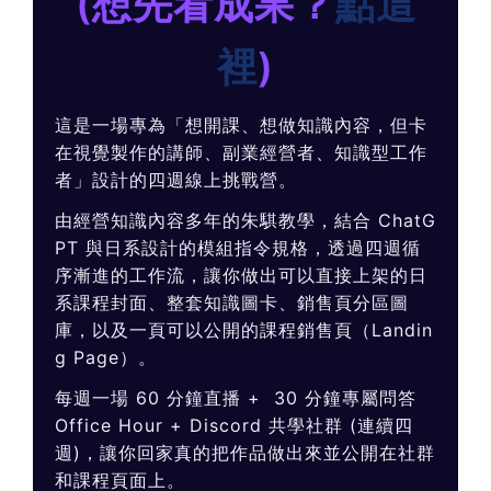
(想先看成果？
點這
裡
)
這是一場專為「想開課、想做知識內容，但卡
在視覺製作的講師、副業經營者、知識型工作
者」設計的四週線上挑戰營。
由經營知識內容多年的朱騏教學，結合 ChatG
PT 與日系設計的模組指令規格，透過四週循
序漸進的工作流，讓你做出可以直接上架的日
系課程封面、整套知識圖卡、銷售頁分區圖
庫，以及一頁可以公開的課程銷售頁（Landin
g Page）。
每週一場 60 分鐘直播 + 30 分鐘專屬問答
Office Hour + Discord 共學社群 (連續四
週)，讓你回家真的把作品做出來並公開在社群
和課程頁面上。