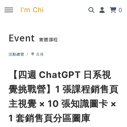
I'm Chi
0
回主選單
回主選單
回主選單
回主選單
Event
實體課程
✍️ 部落格
🧑‍💻 我的服務
🎤 活動與課程
🎤 課程與企業培訓
活動總覽
🎥 直播
➡︎ 訂閱制方案
➡︎ 1 對 1 寫作教練
➡︎ 線上課程
所有主題
【四週 ChatGPT 日系視
➡︎ 所有內容
➡︎ 業配合作
➡︎ 講座活動
AI 職場應用｜ChatGPT 職場
應用入門
覺挑戰營】1 張課程銷售頁
主視覺 × 10 張知識圖卡 ×
AI 職場應用｜ChatGPT 進階
使用思維
1 套銷售頁分區圖庫
AI 職場應用｜上班族的 AI 學