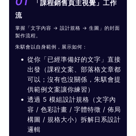
01
「課程銷售頁主視覺」工作
流
掌握「文字內容 → 設計規格 → 生圖」的封面
製作流程。
朱騏會以自身範例，展示如何：
從你「已經準備好的文字」直接
出發（課程文案、部落格文章都
可以；沒有也沒關係，朱騏會提
供範例文案讓你練習）
透過 5 模組設計規格（文字內
容 / 色彩計畫 / 字體特徵 / 佈局
構圖 / 規格大小）拆解日系設計
邏輯