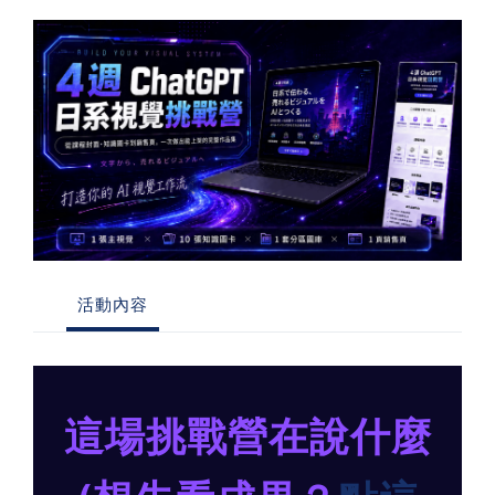
習術
AI 職場應用｜NotebookLM
職場工作復盤術
職場思維與工作術｜時間管理
職場思維與工作術｜卡片盒筆
記法
活動內容
職場思維與工作術｜圖解問題
分析與解決 x AI 視覺化實戰
這場挑戰營在說什麼
軟體開發實務｜技術文件寫作