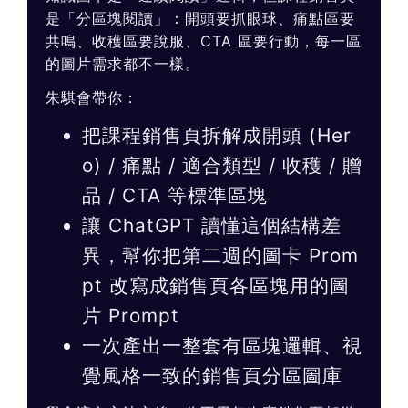
是「分區塊閱讀」：開頭要抓眼球、痛點區要
共鳴、收穫區要說服、CTA 區要行動，每一區
的圖片需求都不一樣。
朱騏會帶你：
把課程銷售頁拆解成開頭 (Her
o) / 痛點 / 適合類型 / 收穫 / 贈
品 / CTA 等標準區塊
讓 ChatGPT 讀懂這個結構差
異，幫你把第二週的圖卡 Prom
pt 改寫成銷售頁各區塊用的圖
片 Prompt
一次產出一整套有區塊邏輯、視
覺風格一致的銷售頁分區圖庫