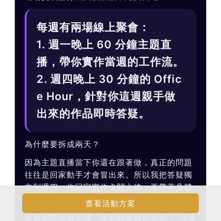
每週有兩場線上聚會：
1. 週一晚上 60 分鐘主題直
播，帶你實作當週的工作流。
2. 週四晚上 30 分鐘的 Offic
e Hour，針對你這週親手做
出來的作品即時答疑。
為什麼要拆成兩天？
因為主題直播當下你還在跟著做，真正的問題
往往是回家動手才會冒出來。所以我把答疑獨
立到週四。你回家實作卡關之後，再帶著具體
問題來問效果最好。
查看活動方案
你將循序漸進完成「課程銷售頁主視覺 + 知識