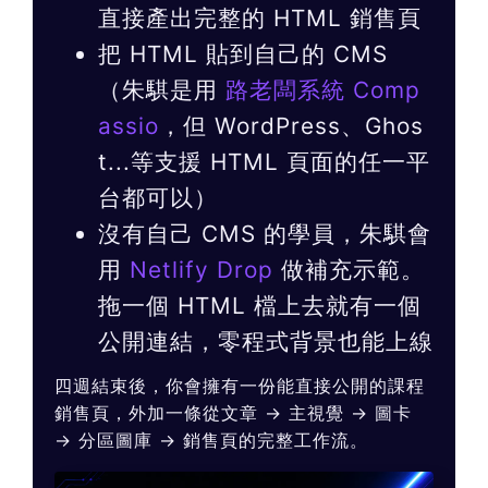
直接產出完整的 HTML 銷售頁
把 HTML 貼到自己的 CMS
（朱騏是用
路老闆系統 Comp
assio
，但 WordPress、Ghos
t...等支援 HTML 頁面的任一平
台都可以）
沒有自己 CMS 的學員，朱騏會
用
Netlify Drop
做補充示範。
拖一個 HTML 檔上去就有一個
公開連結，零程式背景也能上線
四週結束後，你會擁有一份能直接公開的課程
銷售頁，外加一條從文章 → 主視覺 → 圖卡
→ 分區圖庫 → 銷售頁的完整工作流。