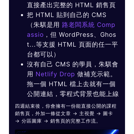
直接產出完整的 HTML 銷售頁
把 HTML 貼到自己的 CMS
（朱騏是用
路老闆系統 Comp
assio
，但 WordPress、Ghos
t...等支援 HTML 頁面的任一平
台都可以）
沒有自己 CMS 的學員，朱騏會
用
Netlify Drop
做補充示範。
拖一個 HTML 檔上去就有一個
公開連結，零程式背景也能上線
四週結束後，你會擁有一份能直接公開的課程
銷售頁，外加一條從文章 → 主視覺 → 圖卡
→ 分區圖庫 → 銷售頁的完整工作流。