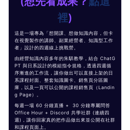
(想先看成果？
點這
裡
)
這是一場專為「想開課、想做知識內容，但卡
在視覺製作的講師、副業經營者、知識型工作
者」設計的四週線上挑戰營。
由經營知識內容多年的朱騏教學，結合 ChatG
PT 與日系設計的模組指令規格，透過四週循
序漸進的工作流，讓你做出可以直接上架的日
系課程封面、整套知識圖卡、銷售頁分區圖
庫，以及一頁可以公開的課程銷售頁（Landin
g Page）。
每週一場 60 分鐘直播 + 30 分鐘專屬問答
Office Hour + Discord 共學社群 (連續四
週)，讓你回家真的把作品做出來並公開在社群
和課程頁面上。