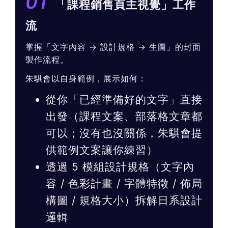
01
「課程銷售頁主視覺」工作
流
掌握「文字內容 → 設計規格 → 生圖」的封面
製作流程。
朱騏會以自身範例，展示如何：
從你「已經準備好的文字」直接
出發（課程文案、部落格文章都
可以；沒有也沒關係，朱騏會提
供範例文案讓你練習）
透過 5 模組設計規格（文字內
容 / 色彩計畫 / 字體特徵 / 佈局
構圖 / 規格大小）拆解日系設計
邏輯