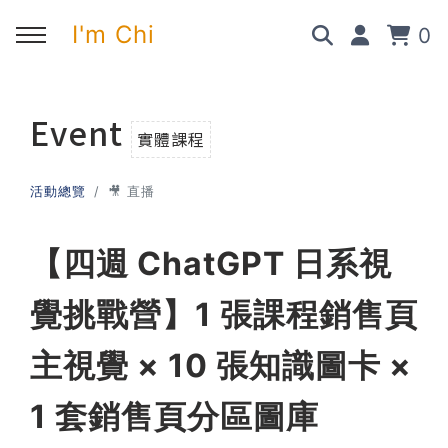
I'm Chi
0
回主選單
回主選單
回主選單
回主選單
Event
實體課程
✍️ 部落格
🧑‍💻 我的服務
🎤 活動與課程
🎤 課程與企業培訓
活動總覽
🎥 直播
➡︎ 訂閱制方案
➡︎ 1 對 1 寫作教練
➡︎ 線上課程
所有主題
【四週 ChatGPT 日系視
➡︎ 所有內容
➡︎ 業配合作
➡︎ 講座活動
AI 職場應用｜ChatGPT 職場
應用入門
覺挑戰營】1 張課程銷售頁
主視覺 × 10 張知識圖卡 ×
AI 職場應用｜ChatGPT 進階
使用思維
1 套銷售頁分區圖庫
AI 職場應用｜上班族的 AI 學