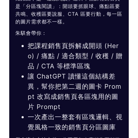
是「分區塊閱讀」：開頭要抓眼球、痛點區要
共鳴、收穫區要說服、CTA 區要行動，每一區
的圖片需求都不一樣。
朱騏會帶你：
把課程銷售頁拆解成開頭 (Her
o) / 痛點 / 適合類型 / 收穫 / 贈
品 / CTA 等標準區塊
讓 ChatGPT 讀懂這個結構差
異，幫你把第二週的圖卡 Prom
pt 改寫成銷售頁各區塊用的圖
片 Prompt
一次產出一整套有區塊邏輯、視
覺風格一致的銷售頁分區圖庫