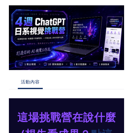
習術
AI 職場應用｜NotebookLM
職場工作復盤術
職場思維與工作術｜時間管理
職場思維與工作術｜卡片盒筆
記法
活動內容
職場思維與工作術｜圖解問題
分析與解決 x AI 視覺化實戰
這場挑戰營在說什麼
軟體開發實務｜技術文件寫作