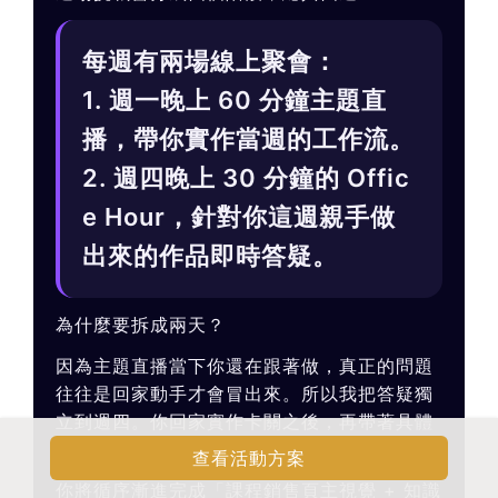
每週有兩場線上聚會：
1. 週一晚上 60 分鐘主題直
播，帶你實作當週的工作流。
2. 週四晚上 30 分鐘的 Offic
e Hour，針對你這週親手做
出來的作品即時答疑。
為什麼要拆成兩天？
因為主題直播當下你還在跟著做，真正的問題
往往是回家動手才會冒出來。所以我把答疑獨
立到週四。你回家實作卡關之後，再帶著具體
問題來問效果最好。
查看活動方案
你將循序漸進完成「課程銷售頁主視覺 + 知識