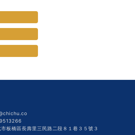
@chichu.co
9513266
 新北市板橋區長壽里三民路二段８１巷３５號３