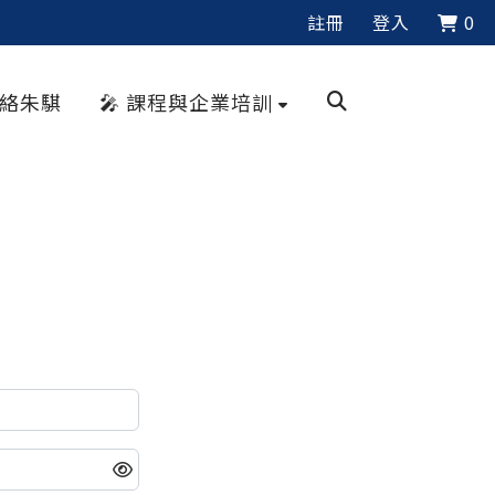
註冊
登入
0
聯絡朱騏
🎤 課程與企業培訓