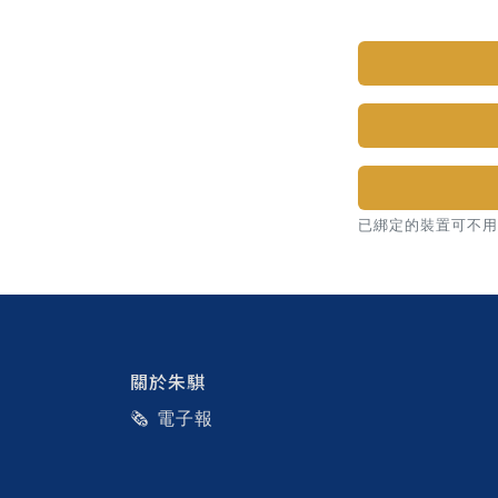
已綁定的裝置可不用密碼，直
關於朱騏
🗞️ 電子報