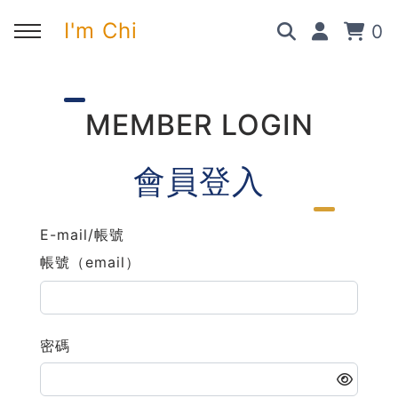
I'm Chi
0
回主選單
回主選單
回主選單
回主選單
MEMBER LOGIN
✍️ 部落格
🧑‍💻 我的服務
🎤 活動與課程
🎤 課程與企業培訓
會員登入
➡︎ 訂閱制方案
➡︎ 1 對 1 寫作教練
➡︎ 線上課程
所有主題
E-mail/帳號
➡︎ 所有內容
➡︎ 業配合作
➡︎ 講座活動
AI 職場應用｜ChatGPT 職場
帳號（email）
應用入門
AI 職場應用｜ChatGPT 進階
使用思維
密碼
AI 職場應用｜上班族的 AI 學