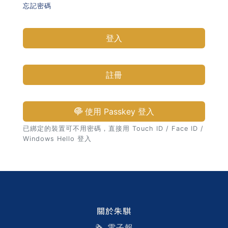
忘記密碼
習術
登入
AI 職場應用｜NotebookLM
職場工作復盤術
註冊
職場思維與工作術｜時間管理
使用 Passkey 登入
職場思維與工作術｜卡片盒筆
已綁定的裝置可不用密碼，直接用 Touch ID / Face ID /
記法
Windows Hello 登入
職場思維與工作術｜圖解問題
分析與解決 x AI 視覺化實戰
軟體開發實務｜技術文件寫作
關於朱騏
🗞️ 電子報